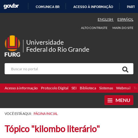
COMUNICA BR
ACESSO À INFORMAÇÃO
PARTI
IR
ENGLISH
ESPAÑOL
PARA
ALTO CONTRASTE
MAPA DO SITE
O
CONTEÚDO
Universidade
Federal do Rio Grande
Acesso à informação
Protocolo Digital
SEI
Biblioteca
Sistemas
Webmail
Te
MENU
VOCÊ ESTÁ AQUI:
PÁGINA INICIAL
Tópico "kilombo literário"