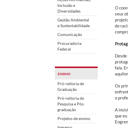
Inclusão e
O coor
Diversidades
seus ob
projet
Gestão Ambiental
e Sustentabilidade
do rac
comprom
Comunicação
Procuradoria
Protag
Federal
Desde 
protag
fala. E
aquilo
ENSINO
Pró-reitoria de
Os pri
Graduação
enfren
o prof
Pró-reitoria de
Pesquisa e Pós-
graduação
A insi
que eu 
Projetos de ensino
Engrene
Ingresso