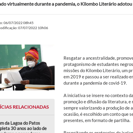
ado virtualmente durante a pandemia, o Kilombo Literário adotou
do: 06/07/2022 08h45
modificação: 07/07/2022 10h06
Resgatar a ancestralidade, promove
protagonismo de estudantes negros
missões do Kilombo Literário, um p
em 2019 e passou a ser realizado e
durante a pandemia de covid-19.
A iniciativa se insere no contexto 
promoção e difusão da literatura, e 
ÍCIAS RELACIONADAS
sempre valorizando a produção de a
ocasião, é escolhido um conto que s
presentes, em formato de partilha.
um da Lagoa do Patos
leta 30 anos ao lado de
Respeitando os protocolos de isola