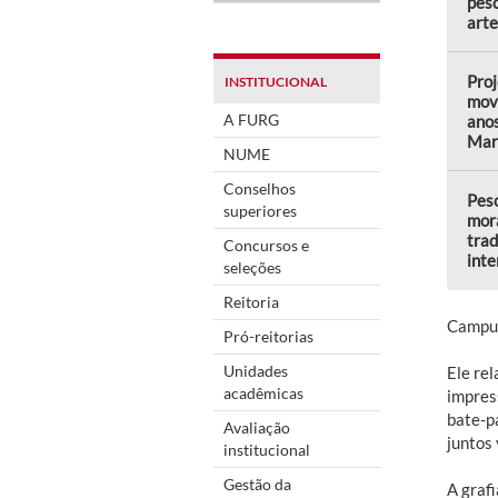
pes
arte
Proj
INSTITUCIONAL
mov
A FURG
anos
Mar
NUME
Conselhos
Pesc
superiores
mor
trad
Concursos e
inte
seleções
Reitoria
Campus
Pró-reitorias
Unidades
Ele rel
acadêmicas
impres
bate-p
Avaliação
juntos 
institucional
Gestão da
A grafi