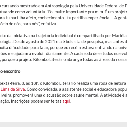
cursando mestrado em Antropologia pela Universidade Federal de Pe
atuando como voluntária. “Foi muito importante pra mim. É um projet
ura tu partilha afeto, conhecimento... tu partilha experiência…. A ge
cio de nós, para nós”, enfatiza.
cto da iniciativa na trajetória individual é compartilhada por Marié
logia. Desde agosto de 2021 ela é bolsista de pesquisa, mas antes di
muita dificuldade para falar, porque eu recém estava entrando na univ
sões me ajudam a evoluir diariamente. A cada roda de estudos eu ev
 porque o projeto Kilombo Literário abrange todas as áreas da nossa 
o encontro
exta-feira, 8, às 18h, o Kilombo Literário realiza uma roda de leitura
 Lima da Silva
. Como convidada, a assistente social e educadora popu
ilveira, promoverá uma discussão sobre saúde mental. A atividade é 
cação. Inscrições podem ser feitas
aqui
.