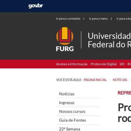
Ir para o conteúdo
Ir para o menu
Ir para a b
1
2
Universida
Federal do 
Acesso à informação
Protocolo Digital
SEI
Bi
>
VOCÊ ESTÁ AQUI:
PÁGINA INICIAL
NOTÍCIAS
REPR
Notícias
Ingresso
Pr
Nossos cursos
rod
Guia de Fontes
22ª Semana