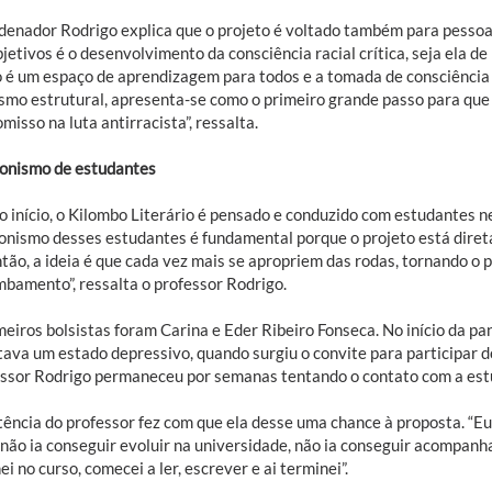
denador Rodrigo explica que o projeto é voltado também para pessoa
jetivos é o desenvolvimento da consciência racial crítica, seja ela de
o é um espaço de aprendizagem para todos e a tomada de consciência
ismo estrutural, apresenta-se como o primeiro grande passo para que
isso na luta antirracista”, ressalta.
onismo de estudantes
o início, o Kilombo Literário é pensado e conduzido com estudantes n
onismo desses estudantes é fundamental porque o projeto está diret
ntão, a ideia é que cada vez mais se apropriem das rodas, tornando o
mbamento”, ressalta o professor Rodrigo.
meiros bolsistas foram Carina e Eder Ribeiro Fonseca. No início da p
tava um estado depressivo, quando surgiu o convite para participar d
essor Rodrigo permaneceu por semanas tentando o contato com a estu
stência do professor fez com que ela desse uma chance à proposta. 
não ia conseguir evoluir na universidade, não ia conseguir acompanhar
i no curso, comecei a ler, escrever e ai terminei”.