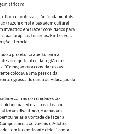
igem africana.
go. Para o professor, são fundamentais
 que trazem em si a bagagem cultural
tem investido em trazer convidados para
 suas próprias histórias. Em breve, a
ução literária.
odo o projeto foi aberto para a
ntes dos quilombos da região e os
as. “Começamos a convidar essas
gente colocava uma pessoa da
reira, egressa do curso de Educação do
ersidade com as comunidades do
iculdade na leitura, mas elas não
 E ai foram discutindo, e achavam
spertou nelas a vontade de fazer a
e Competências de Jovens e Adultos
e... abriu o horizonte delas”, conta.