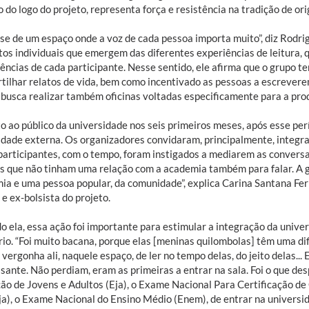
 do logo do projeto, representa força e resistência na tradição de or
-se de um espaço onde a voz de cada pessoa importa muito”, diz Rodri
atos individuais que emergem das diferentes experiências de leitura,
vências de cada participante. Nesse sentido, ele afirma que o grupo 
tilhar relatos de vida, bem como incentivado as pessoas a escreverem
 busca realizar também oficinas voltadas especificamente para a prod
o ao público da universidade nos seis primeiros meses, após esse perí
dade externa. Os organizadores convidaram, principalmente, integra
participantes, com o tempo, foram instigados a mediarem as convers
s que não tinham uma relação com a academia também para falar. A 
ia e uma pessoa popular, da comunidade”, explica Carina Santana Fer
e ex-bolsista do projeto.
o ela, essa ação foi importante para estimular a integração da univ
rio. “Foi muito bacana, porque elas [meninas quilombolas] têm uma dif
vergonha ali, naquele espaço, de ler no tempo delas, do jeito delas...
sante. Não perdiam, eram as primeiras a entrar na sala. Foi o que de
ão de Jovens e Adultos (Eja), o Exame Nacional Para Certificação d
a), o Exame Nacional do Ensino Médio (Enem), de entrar na universidad