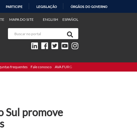
PARTICIPE
LEGISLAÇÃO
ÓRGÃOS DO GOVERNO
TE
MAPA DO SITE
ENGLISH
ESPAÑOL
guntas frequentes
Fale conosco
AVA FURG
o Sul promove
s