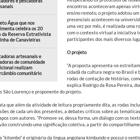
cadores e pescadoras
encontros aconteceram apenas virtu
sanais
ensino remoto, o projeto adotou um 
presenciais acontecem na universi
eto Água que nos
uma vez por mês, é realizada uma ro
imenta celebra os 20
com o contexto virtual a iniciativ
 da Reserva Extrativista
participantes dos mais diversos luga
inha de Canavieiras
O projeto
adoras artesanais e
adoras de comunidade
“A proposta apresenta-se estreitam
icional realizam
cidadã da cultura negra no Brasil e 
rcâmbio comunitário
rodas de contação de histórias, como
explica Rodrigo da Rosa Pereira, do
 São Lourenço e proponente do projeto.
ata que além da atividade de leitura propriamente dita, as rodas inc
sões de cada um dos presentes, a debates críticos sobre as temáticas
apos com autores. “Promove-se, dessa forma, um diálogo com os texto
vão construindo uma significação coletiva, a partir do compartilhamen
a “kilombo” é originária da língua angolana kimbundo e possui o senti