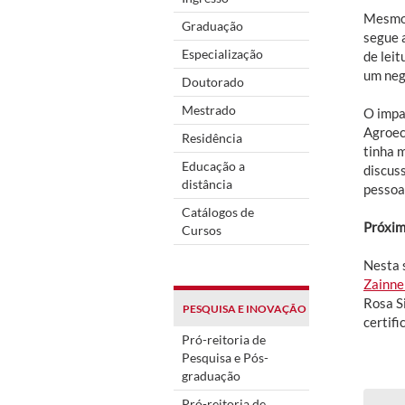
Mesmo 
Graduação
segue 
Especialização
de leit
um negó
Doutorado
Mestrado
O impa
Agroeco
Residência
tinha 
Educação a
discus
distância
pessoa,
Catálogos de
Próxim
Cursos
Nesta s
Zainne
Rosa S
PESQUISA E INOVAÇÃO
certifi
Pró-reitoria de
Pesquisa e Pós-
graduação
Pró-reitoria de