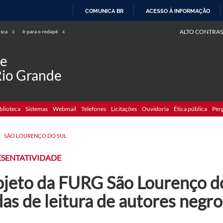
COMUNICA BR
ACESSO À INFORMAÇÃO
IR
ALTO CONTRAS
usca
Ir para o rodapé
3
4
PARA
O
de
CONTEÚDO
Rio Grande
blioteca
Sistemas
Webmail
Telefones
Licitações
Ouvidoria
Ética pública
Per
>
SÃO LOURENÇO DO SUL
ESENTATIVIDADE
ojeto da FURG São Lourenço d
as de leitura de autores negro