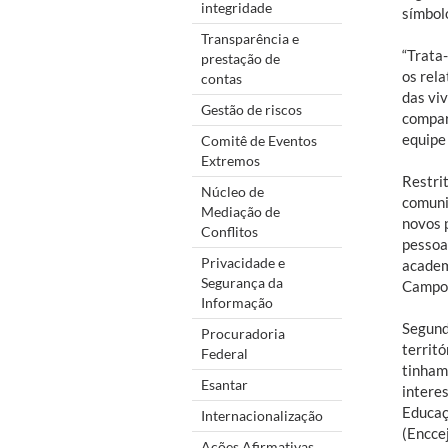
integridade
símbolo
Transparência e
“Trata
prestação de
os rel
contas
das vi
Gestão de riscos
compar
equipe
Comitê de Eventos
Extremos
Restrit
Núcleo de
comuni
Mediação de
novos 
Conflitos
pessoa
Privacidade e
academ
Segurança da
Campo 
Informação
Segund
Procuradoria
territó
Federal
tinham 
Esantar
interes
Educaç
Internacionalização
(Enccej
Ações Afirmativas,