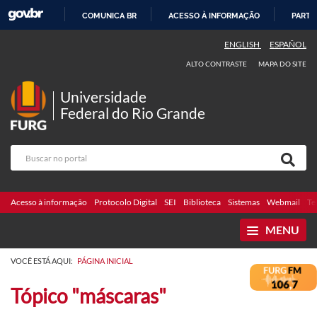
COMUNICA BR
ACESSO À INFORMAÇÃO
PARTI
IR
ENGLISH
ESPAÑOL
PARA
ALTO CONTRASTE
MAPA DO SITE
O
CONTEÚDO
Universidade
Federal do Rio Grande
Acesso à informação
Protocolo Digital
SEI
Biblioteca
Sistemas
Webmail
Te
MENU
VOCÊ ESTÁ AQUI:
PÁGINA INICIAL
Tópico "máscaras"