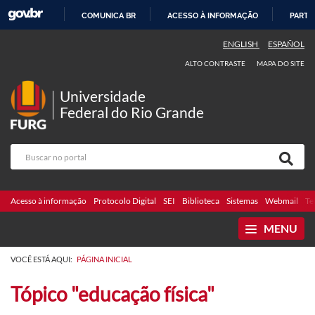
COMUNICA BR
ACESSO À INFORMAÇÃO
PARTI
IR
ENGLISH
ESPAÑOL
PARA
ALTO CONTRASTE
MAPA DO SITE
O
CONTEÚDO
Universidade
Federal do Rio Grande
Acesso à informação
Protocolo Digital
SEI
Biblioteca
Sistemas
Webmail
Te
MENU
VOCÊ ESTÁ AQUI:
PÁGINA INICIAL
Tópico "educação física"