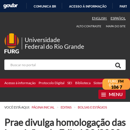
COMUNICA BR
ACESSO À INFORMAÇÃO
PARTI
IR
ENGLISH
ESPAÑOL
PARA
ALTO CONTRASTE
MAPA DO SITE
O
CONTEÚDO
Universidade
Federal do Rio Grande
Acesso à informação
Protocolo Digital
SEI
Biblioteca
Sistemas
Webmail
Te
MENU
>
>
VOCÊ ESTÁ AQUI:
PÁGINA INICIAL
EDITAIS
BOLSAS E ESTÁGIOS
Prae divulga homologação das