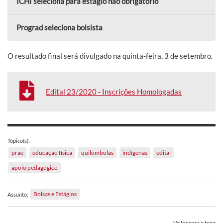
ICHI seleciona para estágio não obrigatório
Prograd seleciona bolsista
O resultado final será divulgado na quinta-feira, 3 de setembro.
Edital 23/2020 - Inscrições Homologadas
Tópico(s):
prae
educação física
quilombolas
indígenas
edital
apoio pedagógico
Bolsas e Estágios
Assunto:
Voltar para o topo