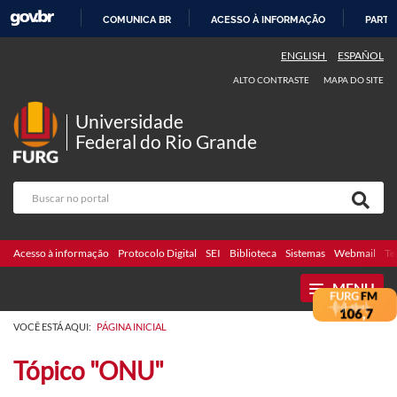
COMUNICA BR
ACESSO À INFORMAÇÃO
PARTI
IR
ENGLISH
ESPAÑOL
PARA
ALTO CONTRASTE
MAPA DO SITE
O
CONTEÚDO
Universidade
Federal do Rio Grande
Acesso à informação
Protocolo Digital
SEI
Biblioteca
Sistemas
Webmail
Te
MENU
VOCÊ ESTÁ AQUI:
PÁGINA INICIAL
Tópico "ONU"