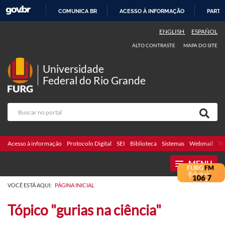
COMUNICA BR
ACESSO À INFORMAÇÃO
PARTI
IR
ENGLISH
ESPAÑOL
PARA
ALTO CONTRASTE
MAPA DO SITE
O
CONTEÚDO
Universidade
Federal do Rio Grande
Acesso à informação
Protocolo Digital
SEI
Biblioteca
Sistemas
Webmail
Te
MENU
VOCÊ ESTÁ AQUI:
PÁGINA INICIAL
Tópico "gurias na ciência"