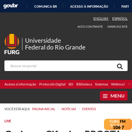
COMUNICA BR
ACESSO À INFORMAÇÃO
PARTI
IR
ENGLISH
ESPAÑOL
PARA
ALTO CONTRASTE
MAPA DO SITE
O
CONTEÚDO
Universidade
Federal do Rio Grande
Acesso à informação
Protocolo Digital
SEI
Biblioteca
Sistemas
Webmail
Te
MENU
>
>
VOCÊ ESTÁ AQUI:
PÁGINA INICIAL
NOTÍCIAS
EVENTOS
LIVE