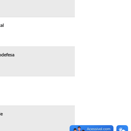
al
todefesa
de