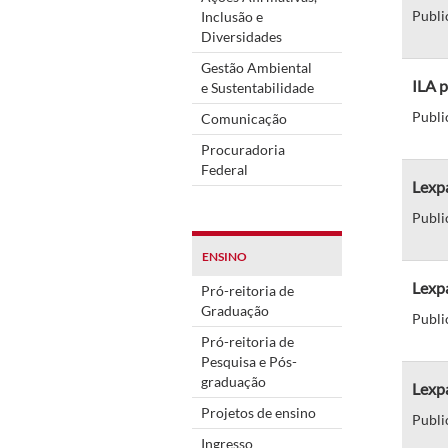
Publi
Inclusão e
Diversidades
Gestão Ambiental
ILA 
e Sustentabilidade
Publi
Comunicação
Procuradoria
Federal
Lexpa
Publi
ENSINO
Lexpa
Pró-reitoria de
Graduação
Publi
Pró-reitoria de
Pesquisa e Pós-
graduação
Lexp
Projetos de ensino
Publi
Ingresso