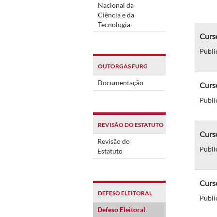
Nacional da
Ciência e da
Tecnologia
Curso
Publi
OUTORGAS FURG
Documentação
Curs
Publi
REVISÃO DO ESTATUTO
Curso
Revisão do
Publi
Estatuto
Curs
DEFESO ELEITORAL
Publi
Defeso Eleitoral