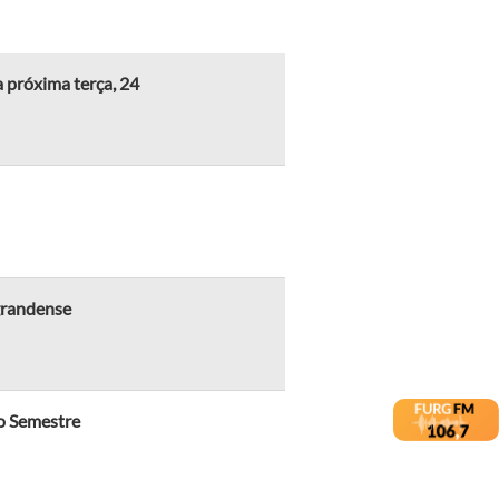
 próxima terça, 24
-grandense
o Semestre