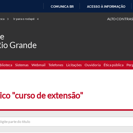
COMUNICA BR
ACESSO À INFORMAÇÃO
IR
ALTO CONTRAS
usca
Ir para o rodapé
3
4
PARA
O
de
CONTEÚDO
Rio Grande
blioteca
Sistemas
Webmail
Telefones
Licitações
Ouvidoria
Ética pública
Per
ico "curso de extensão"