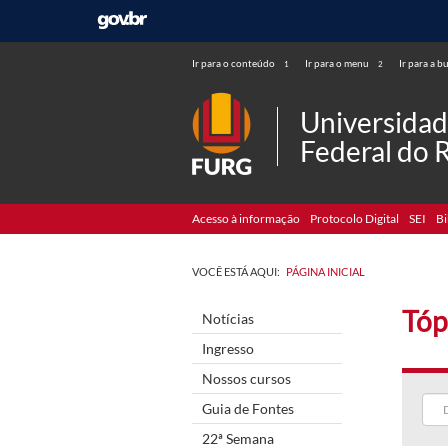
Ir para o conteúdo
Ir para o menu
Ir para a b
1
2
Universida
Federal do 
Acesso à informação
Protocolo Digital
SEI
Bi
VOCÊ ESTÁ AQUI:
PÁGINA INICIAL
Tóp
Notícias
Ingresso
Nossos cursos
Guia de Fontes
22ª Semana