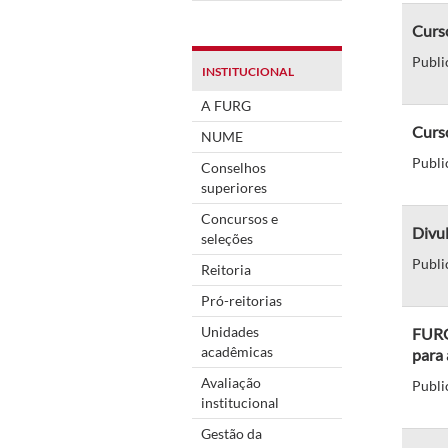
Curso
Publi
INSTITUCIONAL
A FURG
Curso
NUME
Publi
Conselhos
superiores
Concursos e
Divul
seleções
Publi
Reitoria
Pró-reitorias
Unidades
FURG
acadêmicas
para 
Avaliação
Publi
institucional
Gestão da