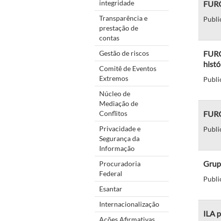
integridade
FURG
Transparência e
Publi
prestação de
contas
Gestão de riscos
FURG-
histó
Comitê de Eventos
Extremos
Publi
Núcleo de
Mediação de
Conflitos
FURG
Privacidade e
Publi
Segurança da
Informação
Grupo
Procuradoria
Federal
Publi
Esantar
Internacionalização
ILA 
Ações Afirmativas,