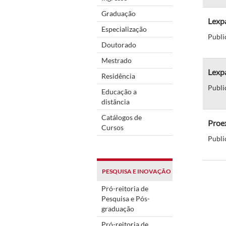
Graduação
Lexpa
Especialização
Publi
Doutorado
Mestrado
Lexpa
Residência
Publi
Educação a
distância
Catálogos de
Proe
Cursos
Publi
PESQUISA E INOVAÇÃO
Pró-reitoria de
Pesquisa e Pós-
graduação
Pró-reitoria de