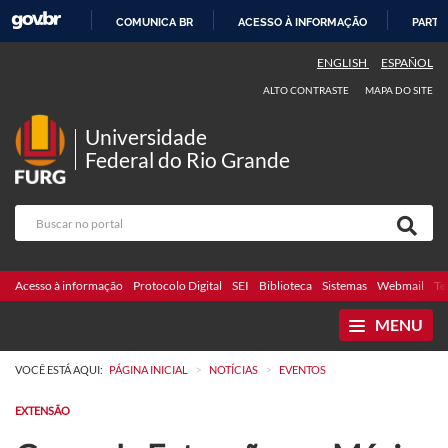
COMUNICA BR
ACESSO À INFORMAÇÃO
PARTI
IR
ENGLISH
ESPAÑOL
PARA
ALTO CONTRASTE
MAPA DO SITE
O
CONTEÚDO
Universidade
Federal do Rio Grande
Acesso à informação
Protocolo Digital
SEI
Biblioteca
Sistemas
Webmail
Te
MENU
>
>
VOCÊ ESTÁ AQUI:
PÁGINA INICIAL
NOTÍCIAS
EVENTOS
EXTENSÃO