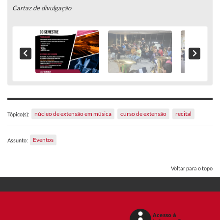
Cartaz de divulgação
núcleo de extensão em música
curso de extensão
recital
Tópico(s):
Eventos
Assunto:
Voltar para o topo