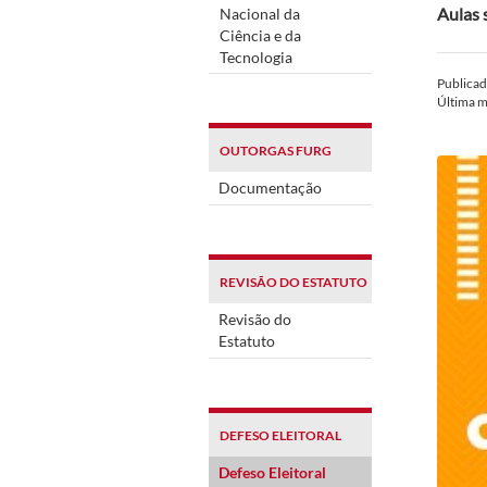
Aulas 
Nacional da
Ciência e da
Tecnologia
Publica
Última 
OUTORGAS FURG
Documentação
REVISÃO DO ESTATUTO
Revisão do
Estatuto
DEFESO ELEITORAL
Defeso Eleitoral