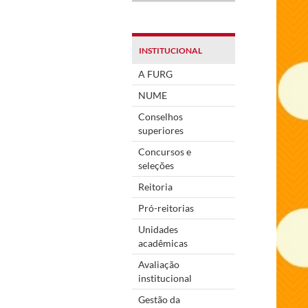
INSTITUCIONAL
A FURG
NUME
Conselhos
superiores
Concursos e
seleções
Reitoria
Pró-reitorias
Unidades
acadêmicas
Avaliação
institucional
Gestão da