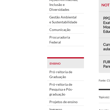
Inclusão e
NOT
Diversidades
Gestão Ambiental
PPG
e Sustentabilidade
Exat
Mos
Comunicação
Edu
Procuradoria
Federal
Curs
aula
FUR
ENSINO
Par
Pró-reitoria de
Graduação
Fonte: C
Pró-reitoria de
Pesquisa e Pós-
graduação
Tópico(s):
Projetos de ensino
Ingresso