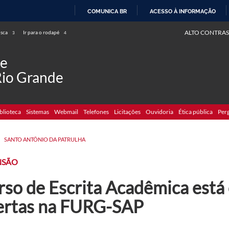
COMUNICA BR
ACESSO À INFORMAÇÃO
IR
ALTO CONTRAS
usca
Ir para o rodapé
3
4
PARA
O
de
CONTEÚDO
Rio Grande
blioteca
Sistemas
Webmail
Telefones
Licitações
Ouvidoria
Ética pública
Per
>
SANTO ANTÔNIO DA PATRULHA
NSÃO
rso de Escrita Acadêmica está
ertas na FURG-SAP