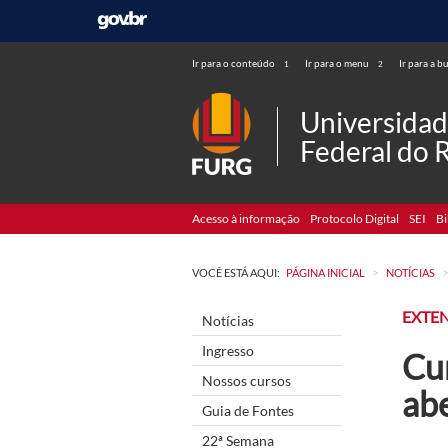
Ir para o conteúdo
Ir para o menu
Ir para a b
1
2
Universida
Federal do 
Acesso à informação
Protocolo Digital
SEI
Bi
>
VOCÊ ESTÁ AQUI:
PÁGINA INICIAL
NOTÍCIAS
EXTE
Notícias
Ingresso
Cu
Nossos cursos
ab
Guia de Fontes
22ª Semana