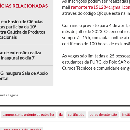
As inscrições podem ser realizadas 
ÍCIAS RELACIONADAS
mail
ramonterra151284@gmail.co
através do código QR que está na im
 em Ensino de Ciências
Com início previsto para 4 de abril,
as participa da 10ª
mês de julho de 2023. Os encontros 
tra Gaúcha de Produtos
cacionais
sempre às 19h, com aulas online at
certificado de 100 horas de extensã
o de extensão realiza
As vagas são limitadas a 25 pessoas
 inaugural no dia 7
estudantes da FURG, do Pólo SAP, d
Cursos Técnicos e comunidade em ge
G inaugura Sala de Apoio
ental
laudia Laguna
campus santo antônio da patrulha
ila
certificado
curso de extensão
Insti
Santo Antônio da Patrulha