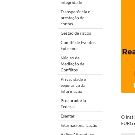
integridade
Transparência e
prestação de
contas
Gestão de riscos
Comitê de Eventos
Extremos
Núcleo de
Mediação de
Conflitos
Privacidade e
Segurança da
Informação
Procuradoria
Federal
Esantar
O Inst
FURG e
Internacionalização
Ações Afirmativas,