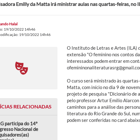
sadora Emilly da Matta irá ministrar aulas nas quartas-feiras, no 
ando Halal
do: 19/10/2022 14h46
modificação: 19/10/2022 14h46
O Instituto de Letras e Artes (ILA) 
extensão "O feminino nos contos da 
interessados podem entrar em conta
ofemininonaliteraturasrg@gmail.com
O curso será ministrado às quartas-
Matta, com início no dia 9 de novem
projeto de pesquisa "Dicionário de 
pelo professor Artur Emílio Alarcon 
ÍCIAS RELACIONADAS
caminhos para a análise das person
literatura do Rio Grande do Sul, nu
podem ser conferidas no card abaix
G participa do 14º
gresso Nacional de
quisadores(as)