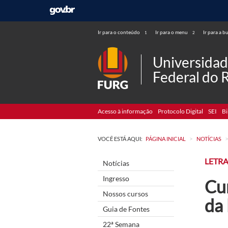
Ir para o conteúdo
Ir para o menu
Ir para a b
1
2
Universida
Federal do 
Acesso à informação
Protocolo Digital
SEI
Bi
>
VOCÊ ESTÁ AQUI:
PÁGINA INICIAL
NOTÍCIAS
LETRA
Notícias
Ingresso
Cu
Nossos cursos
da 
Guia de Fontes
22ª Semana