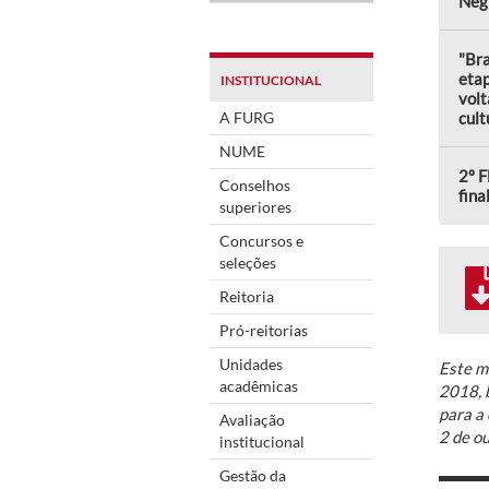
Neg
"Bra
eta
INSTITUCIONAL
volt
A FURG
cult
NUME
2º F
Conselhos
fina
superiores
Concursos e
seleções
Reitoria
Pró-reitorias
Unidades
Este ma
acadêmicas
2018, 
para a 
Avaliação
2 de o
institucional
Gestão da