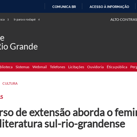
COMUNICA BR
ACESSO À INFORMAÇÃO
IR
ALTO CONTRAS
usca
Ir para o rodapé
3
4
PARA
O
de
CONTEÚDO
Rio Grande
blioteca
Sistemas
Webmail
Telefones
Licitações
Ouvidoria
Ética pública
Per
>
CULTURA
S
rso de extensão aborda o femi
literatura sul-rio-grandense