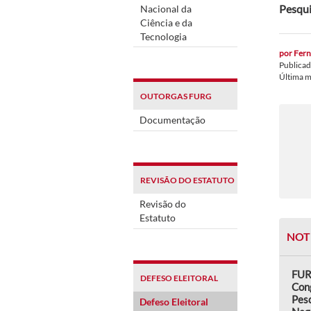
Pesqui
Nacional da
Ciência e da
Tecnologia
por
Fern
Publica
Última 
OUTORGAS FURG
Documentação
REVISÃO DO ESTATUTO
Revisão do
Estatuto
NOT
FUR
DEFESO ELEITORAL
Con
Pes
Defeso Eleitoral