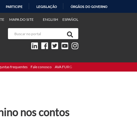
PARTICIPE
LEGISLAÇÃO
ÓRGÃOS DO GOVERNO
TE
MAPA DO SITE
ENGLISH
ESPAÑOL
guntas frequentes
Fale conosco
AVA FURG
nino nos contos