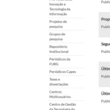
Publi
Inovação e
Tecnologia da
Informação
Propl
Projetos de
pesquisa
Publi
Grupos de
pesquisa
Segue
Repositório
Institucional
Publi
Periódicos da
FURG
Últim
Periódicos Capes
Publi
Teses e
dissertações
Centros
Últim
Multiusuários
Publi
Centro de Gestão
da Tecnologia da