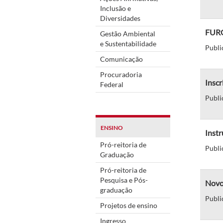
Inclusão e
Diversidades
FURG 
Gestão Ambiental
e Sustentabilidade
Publi
Comunicação
Procuradoria
Inscr
Federal
Publi
ENSINO
Instr
Pró-reitoria de
Publi
Graduação
Pró-reitoria de
Pesquisa e Pós-
Novo
graduação
Publi
Projetos de ensino
Ingresso