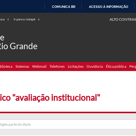
COMUNICA BR
ACESSO À INFORMAÇÃO
IR
ALTO CONTRAS
usca
Ir para o rodapé
3
4
PARA
O
de
CONTEÚDO
Rio Grande
blioteca
Sistemas
Webmail
Telefones
Licitações
Ouvidoria
Ética pública
Per
ico "avaliação institucional"