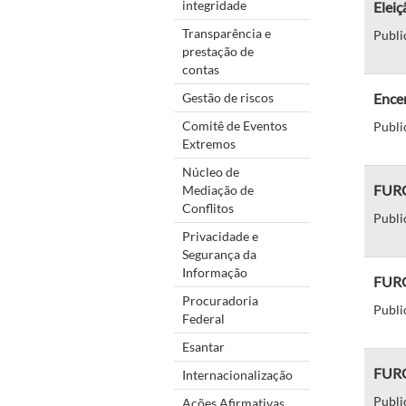
integridade
Eleiç
Transparência e
Publi
prestação de
contas
Gestão de riscos
Encer
Comitê de Eventos
Publi
Extremos
Núcleo de
FURG 
Mediação de
Conflitos
Publi
Privacidade e
Segurança da
Informação
FURG
Procuradoria
Publi
Federal
Esantar
FURG 
Internacionalização
Publi
Ações Afirmativas,