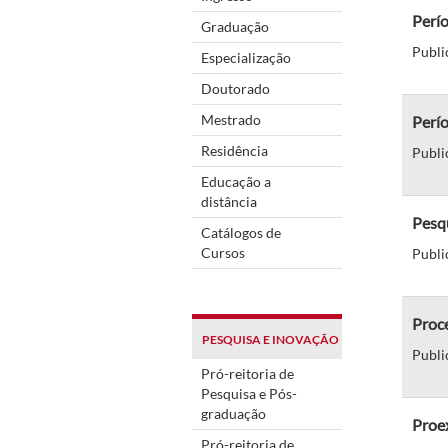
Perío
Graduação
Publi
Especialização
Doutorado
Mestrado
Perío
Residência
Publi
Educação a
distância
Pesqu
Catálogos de
Cursos
Publi
Proce
PESQUISA E INOVAÇÃO
Publi
Pró-reitoria de
Pesquisa e Pós-
graduação
Proex
Pró-reitoria de