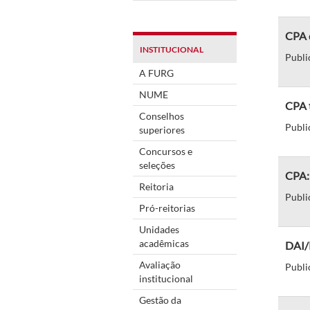
CPA 
INSTITUCIONAL
Publi
A FURG
NUME
CPA t
Conselhos
Publi
superiores
Concursos e
seleções
CPA:
Reitoria
Publi
Pró-reitorias
Unidades
acadêmicas
DAI/
Avaliação
Publi
institucional
Gestão da