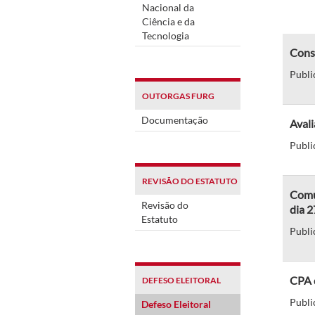
Nacional da
Ciência e da
Tecnologia
Cons
Publi
OUTORGAS FURG
Documentação
Aval
Publi
REVISÃO DO ESTATUTO
Comun
Revisão do
dia 
Estatuto
Publi
CPA d
DEFESO ELEITORAL
Publi
Defeso Eleitoral