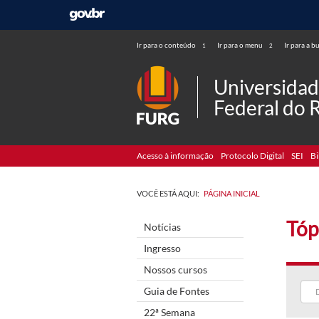
Ir para o conteúdo
Ir para o menu
Ir para a b
1
2
Universida
Federal do 
Acesso à informação
Protocolo Digital
SEI
Bi
VOCÊ ESTÁ AQUI:
PÁGINA INICIAL
Tóp
Notícias
Ingresso
Nossos cursos
Guia de Fontes
22ª Semana