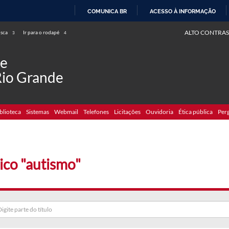
COMUNICA BR
ACESSO À INFORMAÇÃO
IR
ALTO CONTRAS
usca
Ir para o rodapé
3
4
PARA
O
de
CONTEÚDO
Rio Grande
blioteca
Sistemas
Webmail
Telefones
Licitações
Ouvidoria
Ética pública
Per
ico "autismo"