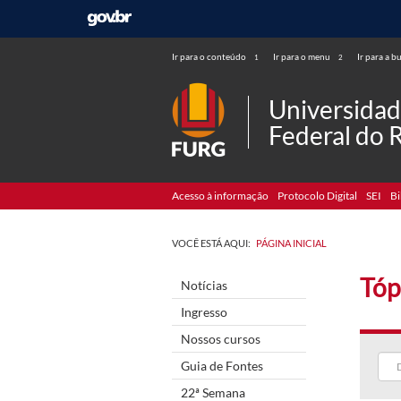
Ir para o conteúdo
Ir para o menu
Ir para a b
1
2
Universida
Federal do 
Acesso à informação
Protocolo Digital
SEI
Bi
VOCÊ ESTÁ AQUI:
PÁGINA INICIAL
Tóp
Notícias
Ingresso
Nossos cursos
Guia de Fontes
22ª Semana