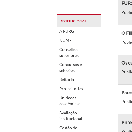
FURG 
Publi
INSTITUCIONAL
A FURG
O Fil
NUME
Publi
Conselhos
superiores
Os ca
Concursos e
seleções
Publi
Reitoria
Pró-reitorias
Parc
Unidades
Publi
acadêmicas
Avaliação
institucional
Prime
Gestão da
Publi