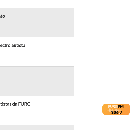
nto
ctro autista
utistas da FURG