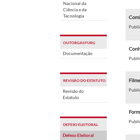
Nacional da
Ciência e da
Tecnologia
Comi
Publi
OUTORGAS FURG
Conh
Documentação
Publi
Filme
REVISÃO DO ESTATUTO
Publi
Revisão do
Estatuto
Formu
Publi
DEFESO ELEITORAL
Defeso Eleitoral