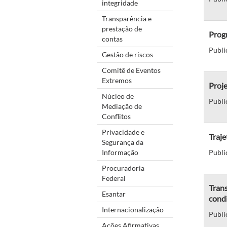
integridade
Transparência e
prestação de
Prog
contas
Publi
Gestão de riscos
Comitê de Eventos
Extremos
Proje
Núcleo de
Publi
Mediação de
Conflitos
Privacidade e
Traje
Segurança da
Informação
Publi
Procuradoria
Federal
Trans
Esantar
cond
Internacionalização
Publi
Ações Afirmativas,