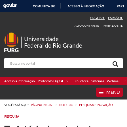
COMUNICA BR
ACESSO À INFORMAÇÃO
PARTI
IR
ENGLISH
ESPAÑOL
PARA
ALTO CONTRASTE
MAPA DO SITE
O
CONTEÚDO
Universidade
Federal do Rio Grande
Acesso à informação
Protocolo Digital
SEI
Biblioteca
Sistemas
Webmail
Te
MENU
>
>
VOCÊ ESTÁ AQUI:
PÁGINA INICIAL
NOTÍCIAS
PESQUISA E INOVAÇÃO
PESQUISA