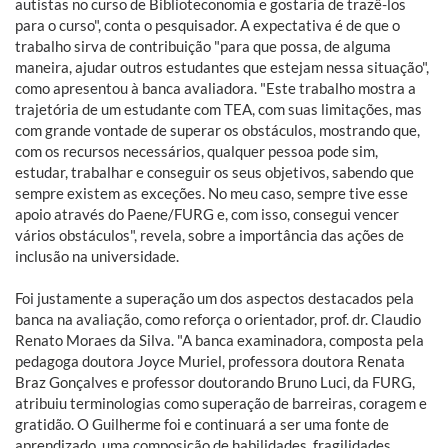
autistas no curso de Biblioteconomia e gostaria de trazê-los
para o curso", conta o pesquisador. A expectativa é de que o
trabalho sirva de contribuição "para que possa, de alguma
maneira, ajudar outros estudantes que estejam nessa situação",
como apresentou à banca avaliadora. "Este trabalho mostra a
trajetória de um estudante com TEA, com suas limitações, mas
com grande vontade de superar os obstáculos, mostrando que,
com os recursos necessários, qualquer pessoa pode sim,
estudar, trabalhar e conseguir os seus objetivos, sabendo que
sempre existem as exceções. No meu caso, sempre tive esse
apoio através do Paene/FURG e, com isso, consegui vencer
vários obstáculos", revela, sobre a importância das ações de
inclusão na universidade.
Foi justamente a superação um dos aspectos destacados pela
banca na avaliação, como reforça o orientador, prof. dr. Claudio
Renato Moraes da Silva. "A banca examinadora, composta pela
pedagoga doutora Joyce Muriel, professora doutora Renata
Braz Gonçalves e professor doutorando Bruno Luci, da FURG,
atribuiu terminologias como superação de barreiras, coragem e
gratidão. O Guilherme foi e continuará a ser uma fonte de
aprendizado, uma composição de habilidades, fragilidades,