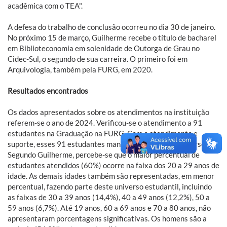
acadêmica com o TEA".
A defesa do trabalho de conclusão ocorreu no dia 30 de janeiro.
No próximo 15 de março, Guilherme recebe o título de bacharel
em Biblioteconomia em solenidade de Outorga de Grau no
Cidec-Sul, o segundo de sua carreira. O primeiro foi em
Arquivologia, também pela FURG, em 2020.
Resultados encontrados
Os dados apresentados sobre os atendimentos na instituição
referem-se o ano de 2024. Verificou-se o atendimento a 91
estudantes na Graduação na FURG. Com o atendimento e
suporte, esses 91 estudantes mantiveram-se em seus cursos.
Segundo Guilherme, percebe-se que o maior percentual de
estudantes atendidos (60%) ocorre na faixa dos 20 a 29 anos de
idade. As demais idades também são representadas, em menor
percentual, fazendo parte deste universo estudantil, incluindo
as faixas de 30 a 39 anos (14,4%), 40 a 49 anos (12,2%), 50 a
59 anos (6,7%). Até 19 anos, 60 a 69 anos e 70 a 80 anos, não
apresentaram porcentagens significativas. Os homens são a