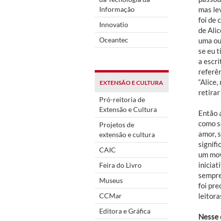
Informação
mas le
foi de
Innovatio
de Ali
Oceantec
uma ou
se eu 
a escri
referên
“Alice
EXTENSÃO E CULTURA
retirar
Pró-reitoria de
Extensão e Cultura
Então 
como s
Projetos de
amor, 
extensão e cultura
signifi
CAIC
um mov
inicia
Feira do Livro
sempre
Museus
foi pr
CCMar
leitora
Editora e Gráfica
Nesse c