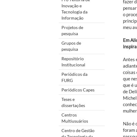
fazer 
Inovação e
pensar 
Tecnologia da
o proce
Informação
princip
meu av
Projetos de
pesquisa
Em Ali
Grupos de
inspira
pesquisa
Repositório
Antes 
Institucional
adiante
coisas
Periódicos da
que ne
FURG
que é 
Periódicos Capes
de Del
Michel
Teses e
conheci
dissertações
mulher
Centros
Multiusuários
Não é 
foram 
Centro de Gestão
passou 
da Tecnologia da