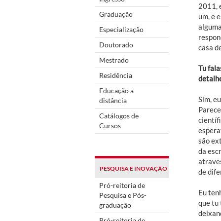
2011, 
Graduação
um, e 
alguma
Especialização
respon
Doutorado
casa de
Mestrado
Tu fala
Residência
detalhe
Educação a
Sim, e
distância
Parece
Catálogos de
científ
Cursos
espera
são ext
da esc
atraves
PESQUISA E INOVAÇÃO
de dife
Pró-reitoria de
Eu tenh
Pesquisa e Pós-
que tu 
graduação
deixan
Pró-reitoria de