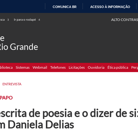
COMUNICA BR
ACESSO À INFORMAÇÃO
IR
ALTO CONTRAS
usca
Ir para o rodapé
3
4
PARA
O
de
CONTEÚDO
Rio Grande
blioteca
Sistemas
Webmail
Telefones
Licitações
Ouvidoria
Ética pública
Per
>
ENTREVISTA
-PAPO
scrita de poesia e o dizer de s
m Daniela Delias