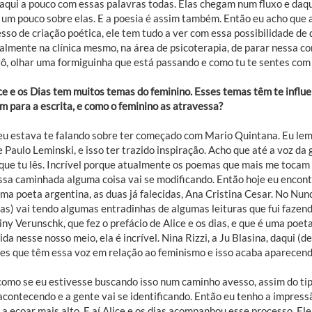
daqui a pouco com essas palavras todas. Elas chegam num fluxo e daqu
um pouco sobre elas. E a poesia é assim também. Então eu acho que a e
sso de criação poética, ele tem tudo a ver com essa possibilidade de d
almente na clínica mesmo, na área de psicoterapia, de parar nessa cor
ô, olhar uma formiguinha que está passando e como tu te sentes com 
ce e os Dias tem muitos temas do feminino. Esses temas têm te influ
m para a escrita, e como o feminino as atravessa?
eu estava te falando sobre ter começado com Mario Quintana. Eu lem
 Paulo Leminski, e isso ter trazido inspiração. Acho que até a voz da
 que tu lês. Incrível porque atualmente os poemas que mais me tocam 
ssa caminhada alguma coisa vai se modificando. Então hoje eu encontro
uma poeta argentina, as duas já falecidas, Ana Cristina Cesar. No Nu
ias) vai tendo algumas entradinhas de algumas leituras que fui fazen
iny Verunschk, que fez o prefácio de Alice e os dias, e que é uma po
da nesse nosso meio, ela é incrível. Nina Rizzi, a Ju Blasina, daqui (
es que têm essa voz em relação ao feminismo e isso acaba aparecen
como se eu estivesse buscando isso num caminho avesso, assim do tipo
acontecendo e a gente vai se identificando. Então eu tenho a impress
a ecoar mais alto. E aí Alice e os dias acompanhou esse processo. El