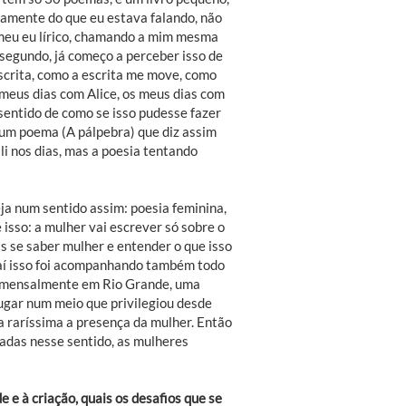
tamente do que eu estava falando, não
 meu eu lírico, chamando a mim mesma
 segundo, já começo a perceber isso de
scrita, como a escrita me move, como
 meus dias com Alice, os meus dias com
 sentido de como se isso pudesse fazer
em um poema (A pálpebra) que diz assim
li nos dias, mas a poesia tentando
ja num sentido assim: poesia feminina,
isso: a mulher vai escrever só sobre o
s se saber mulher e entender o que isso
E aí isso foi acompanhando também todo
e mensalmente em Rio Grande, uma
lugar num meio que privilegiou desde
a raríssima a presença da mulher. Então
hadas nesse sentido, as mulheres
 e à criação, quais os desafios que se