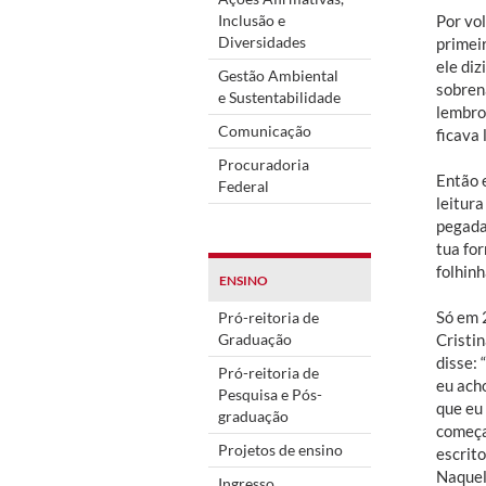
Inclusão e
Por vol
Diversidades
primeir
ele diz
Gestão Ambiental
sobren
e Sustentabilidade
lembro 
Comunicação
ficava 
Procuradoria
Então 
Federal
leitura
pegada
tua fo
folhinh
ENSINO
Só em 
Pró-reitoria de
Graduação
Cristi
disse: 
Pró-reitoria de
eu ach
Pesquisa e Pós-
que eu
graduação
começa
Projetos de ensino
escrito
Naquela
Ingresso