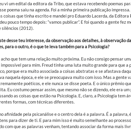
eu vi um edital da editora da Tribo, que estava recebendo poemas par
esse poema saiu na agenda. Foi a minha primeira publicação impressa. 
s coisas que tinha escrito e mandei pro Eduardo Lacerda, da Editora 
deu pouco tempo depois: “vamos publicar”. E foi quando a gente fez 
 silêncios (2012).
ste desse teu interesse, da observação aos detalhes, à observação da
s, para o outro, é o que te leva também para a Psicologia?
u acho que tem uma relação muito próxima. Eu não consigo pensar uma
 impossível para mim. Freud tinha uma luta muito grande para que a p
ico, porque era muito associada a coisas abstratas e se afastava daque
va naquela época, e ele se preocupava muito com isso. Mas a gente va
remamente poéticos, e ele nunca se disse poeta. E o único prêmio que
rita. Eu costumo pensar assim, que mesmo não se dizendo, ele era um 
sando as coisas que estão na Psicologia. E, claro, a Psicologia tem á
rentes formas, com técnicas diferentes.
o afinidade pela psicanálise e o centro dela é a palavra. É a palavra, 
tens para dizer de ti. E para mim isso é muito semelhante ao processo
do com que as palavras venham, tentando associar da forma mais livre