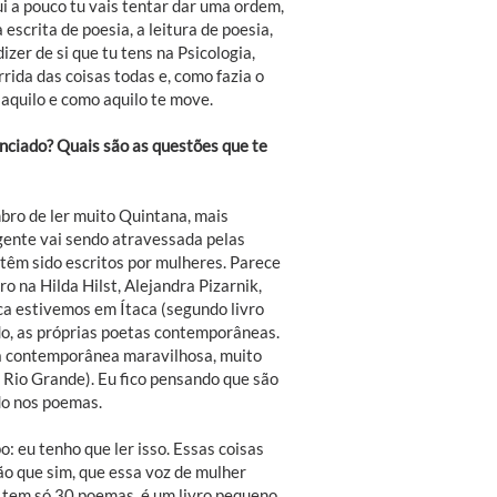
i a pouco tu vais tentar dar uma ordem,
scrita de poesia, a leitura de poesia,
izer de si que tu tens na Psicologia,
rida das coisas todas e, como fazia o
aquilo e como aquilo te move.
enciado? Quais são as questões que te
bro de ler muito Quintana, mais
 gente vai sendo atravessada pelas
têm sido escritos por mulheres. Parece
 na Hilda Hilst, Alejandra Pizarnik,
nca estivemos em Ítaca (segundo livro
do, as próprias poetas contemporâneas.
eta contemporânea maravilhosa, muito
de Rio Grande). Eu fico pensando que são
do nos poemas.
: eu tenho que ler isso. Essas coisas
ão que sim, que essa voz de mulher
e tem só 30 poemas, é um livro pequeno,