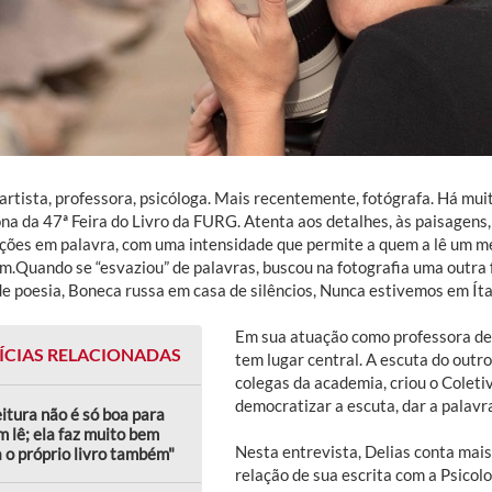
 artista, professora, psicóloga. Mais recentemente, fotógrafa. Há mu
ona da 47ª Feira do Livro da FURG. Atenta aos detalhes, às paisagens
ções em palavra, com uma intensidade que permite a quem a lê um m
am.Quando se “esvaziou” de palavras, buscou na fotografia uma outra 
de poesia, Boneca russa em casa de silêncios, Nunca estivemos em Ítac
Em sua atuação como professora de
ÍCIAS RELACIONADAS
tem lugar central. A escuta do outro
colegas da academia, criou o Colet
democratizar a escuta, dar a palavra
eitura não é só boa para
 lê; ela faz muito bem
Nesta entrevista, Delias conta mai
 o próprio livro também"
relação de sua escrita com a Psicolo