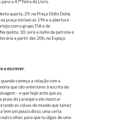
 para a 47ª Feira do Livro.
 desta quarta, 29, na Praça Didio Duhá,
 na praça iniciam às 19h e a abertura
ortejo com o grupo TIA e de
a quinta, 30, será a noite da patrona e
terária a partir das 20h, no Espaço
e a escrever.
ir quando começa a relação com a
ória que são anteriores à escrita da
aisagem – e que hoje acho que eu
 praia do Laranjal e ele mostrar
ostrando as coisas do mundo que talvez
sia tem um pouco disso, uma certa
outro olhar, para que tu digas de uma