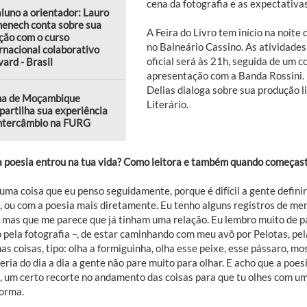
cena da fotografia e as expectativas
luno a orientador: Lauro
enech conta sobre sua
A Feira do Livro tem início na noite
ção com o curso
no Balneário Cassino. As atividades
rnacional colaborativo
oficial será às 21h, seguida de um c
ard - Brasil
apresentação com a Banda Rossini. N
Delias dialoga sobre sua produção li
na de Moçambique
Literário.
artilha sua experiência
intercâmbio na FURG
 poesia entrou na tua vida? Como leitora e também quando começast
 uma coisa que eu penso seguidamente, porque é difícil a gente defin
a, ou com a poesia mais diretamente. Eu tenho alguns registros de mem
, mas que me parece que já tinham uma relação. Eu lembro muito de p
pela fotografia –, de estar caminhando com meu avô por Pelotas, pela
s coisas, tipo: olha a formiguinha, olha esse peixe, esse pássaro, m
eria do dia a dia a gente não pare muito para olhar. E acho que a poe
, um certo recorte no andamento das coisas para que tu olhes com um 
forma.