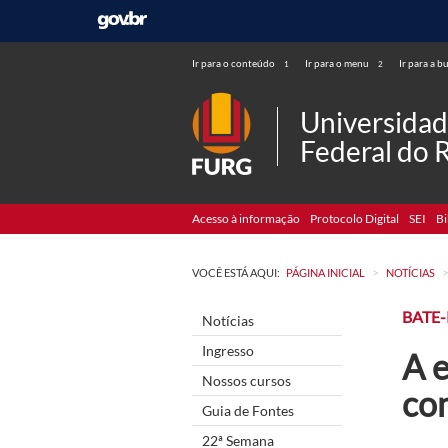
Ir para o conteúdo
Ir para o menu
Ir para a b
1
2
Universida
Federal do 
Acesso à informação
Protocolo Digital
SEI
Bi
>
VOCÊ ESTÁ AQUI:
PÁGINA INICIAL
NOTÍCIAS
BATE
Notícias
Ingresso
A e
Nossos cursos
co
Guia de Fontes
22ª Semana