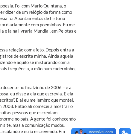
 poesia. Foi com Mario Quintana, o
oder dizer de um relógio da forma como
oesia foi Apontamentos de história
nham diariamente com poeminhas. Eu me
a e ia na livraria Mundial, em Pelotas e
essa relação com afeto. Depois entra a
egistros de escrita minha. Ainda aquela
dizendo e aquilo se misturando com a
mais frequência, a mão num caderninho,
 docente no finalzinho de 2006 – e a
sa, eu disse a ela que escrevia. E ela
scritos”. E aí eu me lembro que montei,
m 2008. Então ali comecei a mostrar o
 muitas pessoas que escreviam
enorme no país. A gente foi conhecendo
 um site, mas a comunicação mudou.
 circulando e eu ia escrevendo. Em