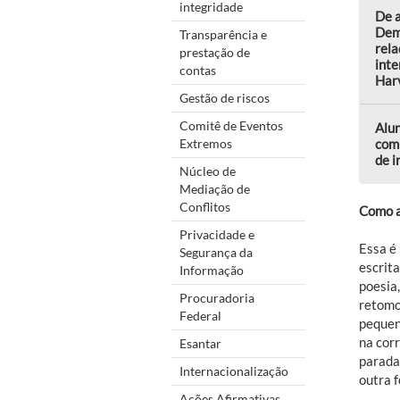
integridade
De a
Dem
Transparência e
rela
prestação de
inte
contas
Harv
Gestão de riscos
Comitê de Eventos
Alu
Extremos
comp
de 
Núcleo de
Mediação de
Conflitos
Como a
Privacidade e
Essa é
Segurança da
escrit
Informação
poesia
Procuradoria
retomo 
Federal
pequena
na corr
Esantar
parada
Internacionalização
outra 
Ações Afirmativas,