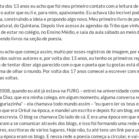
ta dos 13 anos eu acho que foi meu primeiro contato com a leitura de
o autor que eu li e, para mim, apaixonante. Eu achava tão incrível p
ia, construindo a ideia e propondo algo novo. Meu primeiro livro de p
atural, do Quintana. Depois tive acesso às agendas da Tribo que vi
de estar no colégio, no Ensino Médio, e saía da aula sábado ao meio di
lendo livros na seção de poesia.
eu acho que começa assim, muito por esses registros de imagem, por 
 dos outros autores e, por volta dos 13 anos, eu tenho os primeiros r
 de tentar dizer algo parecido com o que o poeta que tu gostas está 
rma de olhar o mundo. Por volta dos 17 anos comecei a escrever com 
as soltas.
2008, quando eu até já estava na FURG – entrei na universidade como
na Diaz, que era minha colega, em algum momento, alguma conversa nos
“guriazinha” – ela chamava todo mundo assim – “eu quero ler os teus e
o que era Orkut na época, e mandei um escrito e depois fiz um blog, e
 escrevia. O blog se chamava Do lado de cá. E era uma época em que
ram a se comunicar através dos blogs, e isso foi formando uma rede 
res, escritoras de vários lugares. Hoje não, tu até tens um link para
 época eram os blogs. E nessa rede a poesia começa a circular, e vai