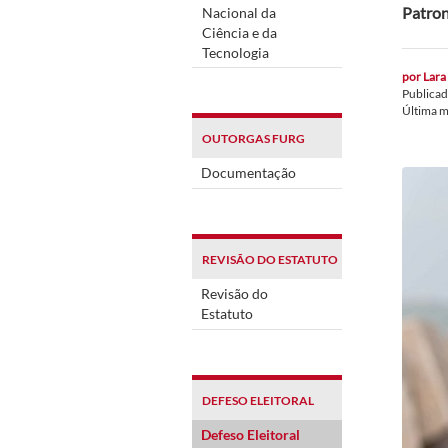
Patrona
Nacional da
Ciência e da
Tecnologia
por
Lara
Publica
Última 
OUTORGAS FURG
Documentação
REVISÃO DO ESTATUTO
Revisão do
Estatuto
DEFESO ELEITORAL
Defeso Eleitoral