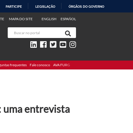
PARTICIPE
LEGISLAÇÃO
ÓRGÃOS DO GOVERNO
TE
MAPA DO SITE
ENGLISH
ESPAÑOL
guntas frequentes
Fale conosco
AVA FURG
i: uma entrevista