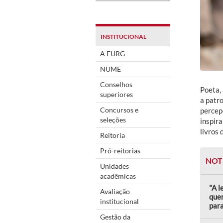
INSTITUCIONAL
A FURG
NUME
Conselhos
Poeta,
superiores
a patr
Concursos e
percep
seleções
inspir
livros 
Reitoria
Pró-reitorias
NOT
Unidades
acadêmicas
"A l
Avaliação
quem
institucional
para
Gestão da