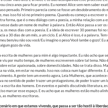
vou cinco anos para ficar pronto. Eu nomeei Alice sem nem saber exa
 caso pensado. Primeiro parecia como se fosse um desdobramento do
ce, mas isso foi só no primeiro poema. Quando eu começo a escrever o
tra forma, que é o meu diálogo com a poesia, a minha relação com a e
tivesse dado um nome de mulher à palavra. Então Alice passa a ser os
ta, os meus dias com a poesia. E a ideia de escrever 30 poemas foi no
cia a 30 dias de um mês, a um ciclo. E aí Alice é isso, é a palavra. T
, meu bem/eu não sou você/Eu imagino o peso/Você lambe o gozo”. Eu a
 algum gozo da vida.
a escrita de mulheres para mim é algo impactante. Eu não acho que se
e viu por muito tempo, de mulheres escreverem sobre tal tema. Não é 
sobre estar apaixonada, sobre domesticidades. Não se trata disso. Ma
ca na vida, em estar no mundo. Isso nos coloca num lugar diferente. 
imento. A gente tem um evento agora, Leia Mulheres, que acontec
tiva no sentido de poder trazer um protagonismo, de poder trazer um 
 a escrita dos homens. Em eventos e painéis discutindo literatura, er
eciso marcar esse espaço. E eu acho que as mulheres estão muito alin
s, as mulheres escritoras.
enário em que estamos vivendo, que passa a ser tão hostil à liberdade