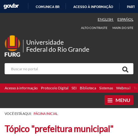
COMUNICA BR
ACESSO À INFORMAÇÃO
PARTI
IR
ENGLISH
ESPAÑOL
PARA
ALTO CONTRASTE
MAPA DO SITE
O
CONTEÚDO
Universidade
Federal do Rio Grande
Acesso à informação
Protocolo Digital
SEI
Biblioteca
Sistemas
Webmail
Te
MENU
VOCÊ ESTÁ AQUI:
PÁGINA INICIAL
Tópico "prefeitura municipal"