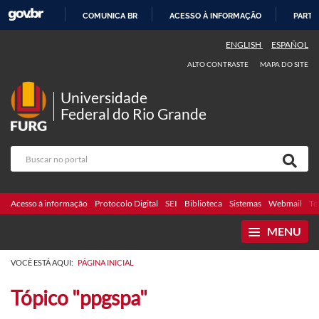
COMUNICA BR
ACESSO À INFORMAÇÃO
PARTI
IR
ENGLISH
ESPAÑOL
PARA
ALTO CONTRASTE
MAPA DO SITE
O
CONTEÚDO
Universidade
Federal do Rio Grande
Acesso à informação
Protocolo Digital
SEI
Biblioteca
Sistemas
Webmail
Te
MENU
VOCÊ ESTÁ AQUI:
PÁGINA INICIAL
Tópico "ppgspa"