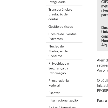
CIEX
integridade
met
Transparência e
níve
prestação de
par
contas
Gestão de riscos
Dur
Uni
Comitê de Eventos
conc
Extremos
Hon
Alqu
Núcleo de
Mediação de
Conflitos
Além d
Privacidade e
setore
Segurança da
Agroin
Informação
O públ
Procuradoria
Federal
iniciat
PPGSP
Esantar
Internacionalização
Para a
Ações Afirmativas,