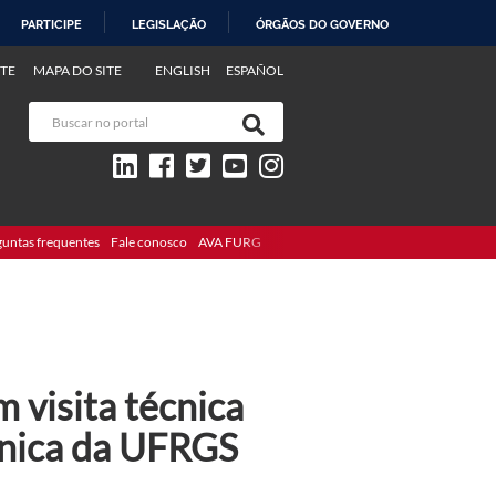
PARTICIPE
LEGISLAÇÃO
ÓRGÃOS DO GOVERNO
TE
MAPA DO SITE
ENGLISH
ESPAÑOL
guntas frequentes
Fale conosco
AVA FURG
 visita técnica
ônica da UFRGS