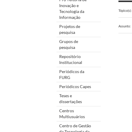
Inovação e
Tópico(s):
Tecnologia da
Informação
Projetos de
Assunto:
pesquisa
Grupos de
pesquisa
Repositório
Institucional
Periódicos da
FURG
Periódicos Capes
Teses e
dissertações
Centros
Multiusuários
Centro de Gestão
da Tecnologia da