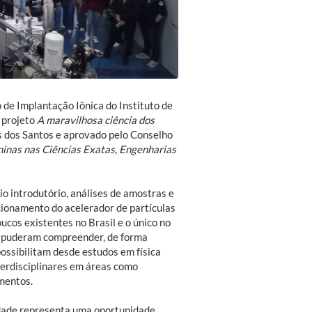
de Implantação Iônica do Instituto de
o projeto
A maravilhosa ciência dos
ms dos Santos e aprovado pelo Conselho
inas nas Ciências Exatas, Engenharias
 introdutório, análises de amostras e
cionamento do acelerador de partículas
ucos existentes no Brasil e o único no
s puderam compreender, de forma
ossibilitam desde estudos em física
terdisciplinares em áreas como
imentos.
idade representa uma oportunidade