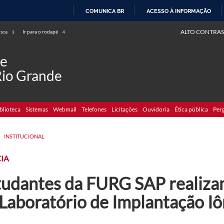
COMUNICA BR
ACESSO À INFORMAÇÃO
IR
ALTO CONTRAS
usca
Ir para o rodapé
3
4
PARA
O
de
CONTEÚDO
Rio Grande
blioteca
Sistemas
Webmail
Telefones
Licitações
Ouvidoria
Ética pública
Per
>
INSTITUCIONAL
IA
tudantes da FURG SAP realizam
 Laboratório de Implantação I