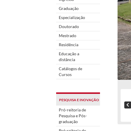
Graduação
Especialização
Doutorado
Mestrado
Residência
Educação a
distância
Catálogos de
Cursos
PESQUISA E INOVAÇÃO
Pró-reitoria de
Pesquisa e Pós-
graduação
Pró-reitoria de