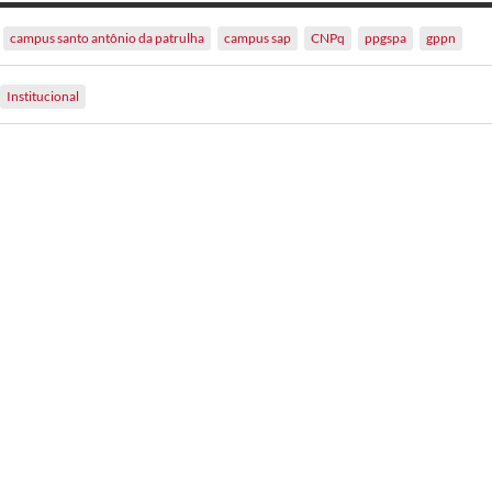
campus santo antônio da patrulha
campus sap
CNPq
ppgspa
gppn
Institucional