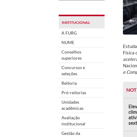
INSTITUCIONAL
A FURG
NUME
Estuda
Conselhos
Física 
superiores
aceler
Nacion
Concursos e
e Com
seleções
Reitoria
NOT
Pró-reitorias
Unidades
Elev
acadêmicas
clim
ativ
Avaliação
sext
institucional
Gestão da