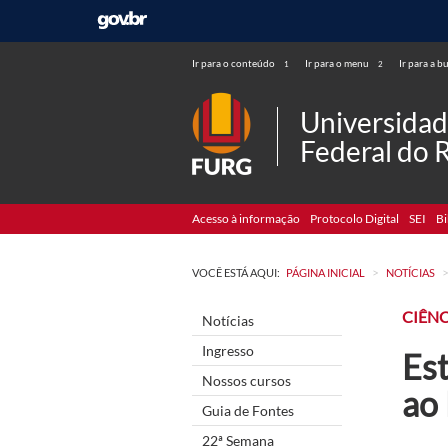
Ir para o conteúdo
Ir para o menu
Ir para a b
1
2
Universida
Federal do 
Acesso à informação
Protocolo Digital
SEI
Bi
>
VOCÊ ESTÁ AQUI:
PÁGINA INICIAL
NOTÍCIAS
CIÊNC
Notícias
Ingresso
Es
Nossos cursos
ao
Guia de Fontes
22ª Semana