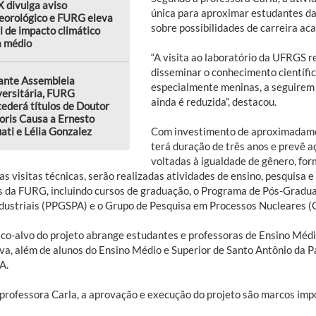
 divulga aviso
única para aproximar estudantes da
eorológico e FURG eleva
sobre possibilidades de carreira aca
l de impacto climático
a médio
“A visita ao laboratório da UFRGS re
disseminar o conhecimento científi
ante Assembleia
especialmente meninas, a seguirem
versitária, FURG
ainda é reduzida”, destacou.
ederá títulos de Doutor
oris Causa a Ernesto
ati e Lélia Gonzalez
Com investimento de aproximadame
terá duração de três anos e prevê a
voltadas à igualdade de gênero, form
as visitas técnicas, serão realizadas atividades de ensino, pesquisa 
s da FURG, incluindo cursos de graduação, o Programa de Pós-Gradu
dustriais (PPGSPA) e o Grupo de Pesquisa em Processos Nucleares 
ico-alvo do projeto abrange estudantes e professoras de Ensino Médi
iva, além de alunos do Ensino Médio e Superior de Santo Antônio da P
A.
 professora Carla, a aprovação e execução do projeto são marcos imp