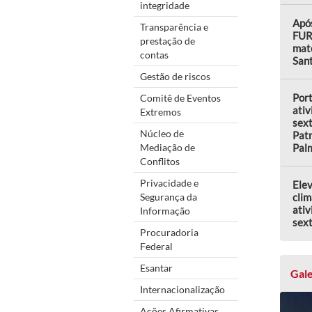
integridade
Após
Transparência e
FUR
prestação de
mate
contas
Sant
Gestão de riscos
Por
Comitê de Eventos
ativ
Extremos
sext
Núcleo de
Patr
Mediação de
Pal
Conflitos
Privacidade e
Elev
Segurança da
clim
ativ
Informação
sext
Procuradoria
Federal
Esantar
Gale
Internacionalização
Ações Afirmativas,