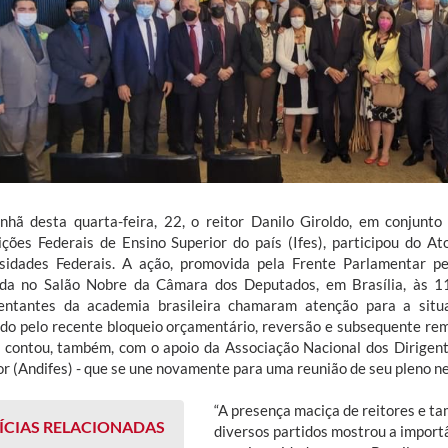
hã desta quarta-feira, 22, o reitor Danilo Giroldo, em conjunt
uições Federais de Ensino Superior do país (Ifes), participou do 
sidades Federais. A ação, promovida pela Frente Parlamentar pel
ada no Salão Nobre da Câmara dos Deputados, em Brasília, às 1
entantes da academia brasileira chamaram atenção para a situa
do pelo recente bloqueio orçamentário, reversão e subsequente rem
 contou, também, com o apoio da Associação Nacional dos Dirigente
or (Andifes) - que se une novamente para uma reunião de seu pleno nes
“A presença maciça de reitores e 
ÍCIAS RELACIONADAS
diversos partidos mostrou a import