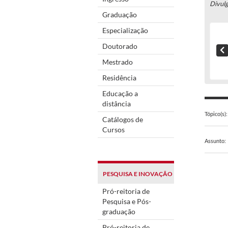
Divul
Graduação
Especialização
Doutorado
Mestrado
Residência
Educação a
distância
Tópico(s):
Catálogos de
Cursos
Assunto:
PESQUISA E INOVAÇÃO
Pró-reitoria de
Pesquisa e Pós-
graduação
Pró-reitoria de