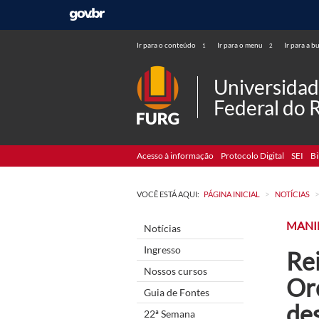
Ir para o conteúdo
Ir para o menu
Ir para a b
1
2
Universida
Federal do 
Acesso à informação
Protocolo Digital
SEI
Bi
>
VOCÊ ESTÁ AQUI:
PÁGINA INICIAL
NOTÍCIAS
MANI
Notícias
Ingresso
Re
Nossos cursos
Or
Guia de Fontes
des
22ª Semana