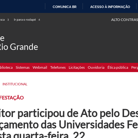
COMUNICA BR
ACESSO À INFORMAÇÃO
IR
ALTO CONTRAS
usca
Ir para o rodapé
3
4
PARA
O
de
CONTEÚDO
Rio Grande
blioteca
Sistemas
Webmail
Telefones
Licitações
Ouvidoria
Ética pública
Per
>
INSTITUCIONAL
FESTAÇÃO
itor participou de Ato pelo De
çamento das Universidades Fe
ta quarta-feira, 22