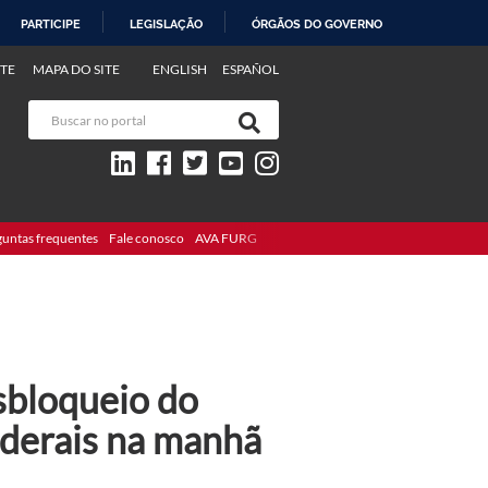
PARTICIPE
LEGISLAÇÃO
ÓRGÃOS DO GOVERNO
TE
MAPA DO SITE
ENGLISH
ESPAÑOL
guntas frequentes
Fale conosco
AVA FURG
sbloqueio do
derais na manhã