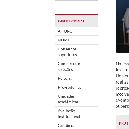
INSTITUCIONAL
A FURG
NUME
Conselhos
superiores
Concursos e
Na man
seleções
Instit
Univer
Reitoria
realiz
Pró-reitorias
repres
motiva
Unidades
evento
acadêmicas
Superi
Avaliação
institucional
NOT
Gestão da