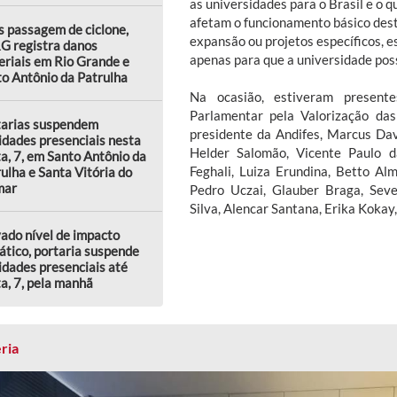
as universidades para o Brasil e o q
afetam o funcionamento básico dest
 passagem de ciclone,
expansão ou projetos específicos, 
G registra danos
apenas para que a universidade poss
riais em Rio Grande e
o Antônio da Patrulha
Na ocasião, estiveram present
Parlamentar pela Valorização das
tarias suspendem
presidente da Andifes, Marcus Dav
idades presenciais nesta
Helder Salomão, Vicente Paulo d
a, 7, em Santo Antônio da
Feghali, Luiza Erundina, Betto Alm
ulha e Santa Vitória do
mar
Pedro Uczai, Glauber Braga, Sev
Silva, Alencar Santana, Erika Kokay,
ado nível de impacto
ático, portaria suspende
idades presenciais até
a, 7, pela manhã
ria