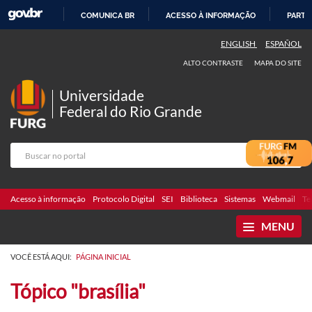
COMUNICA BR
ACESSO À INFORMAÇÃO
PARTI
IR
ENGLISH
ESPAÑOL
PARA
ALTO CONTRASTE
MAPA DO SITE
O
CONTEÚDO
Universidade
Federal do Rio Grande
Acesso à informação
Protocolo Digital
SEI
Biblioteca
Sistemas
Webmail
Te
MENU
VOCÊ ESTÁ AQUI:
PÁGINA INICIAL
Tópico "brasília"