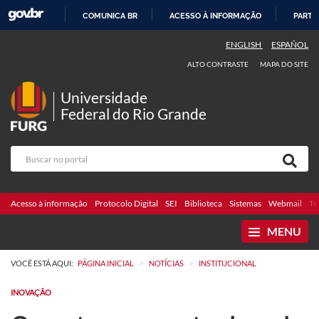
COMUNICA BR
ACESSO À INFORMAÇÃO
PARTI
IR
ENGLISH
ESPAÑOL
PARA
ALTO CONTRASTE
MAPA DO SITE
O
CONTEÚDO
Universidade
Federal do Rio Grande
Acesso à informação
Protocolo Digital
SEI
Biblioteca
Sistemas
Webmail
Te
MENU
>
>
VOCÊ ESTÁ AQUI:
PÁGINA INICIAL
NOTÍCIAS
INSTITUCIONAL
INOVAÇÃO