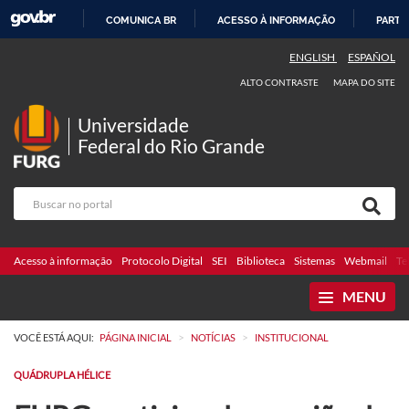
COMUNICA BR
ACESSO À INFORMAÇÃO
PARTI
IR
ENGLISH
ESPAÑOL
PARA
ALTO CONTRASTE
MAPA DO SITE
O
CONTEÚDO
Universidade
Federal do Rio Grande
Acesso à informação
Protocolo Digital
SEI
Biblioteca
Sistemas
Webmail
Te
MENU
>
>
VOCÊ ESTÁ AQUI:
PÁGINA INICIAL
NOTÍCIAS
INSTITUCIONAL
QUÁDRUPLA HÉLICE