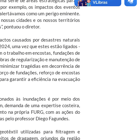
a série de áreas estratégicas para o
 por exemplo, os impactos dos eventos
s alertávamos como um perigo eminente.
nossas cidades e os nossos territórios
”, pontuou o diretor.
actos causados por desastres naturais
024, uma vez que estes estão ligados -
m o trabalho em encostas, fundações de
 obras de regularização e manutenção de
 minimizar tragédias em decorrência de
orço de fundações, reforço de encostas
para garantir a eficiência na evacuação
ionados às inundações é por meio dos
im, demanda de uma expertise costeira,
ento na própria FURG, com as ações do
s pelo professor Diego Fagundes.
otêxtil utilizadas para filtragem e
itos de dragagem, oriundos da região