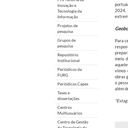
portuá
Inovação e
2024, 
Tecnologia da
extrem
Informação
Projetos de
Geobo
pesquisa
Grupos de
Para c
pesquisa
respos
prepar
Repositório
meio d
Institucional
aquele
Periódicos da
vimos 
FURG
obras 
o pess
Periódicos Capes
além d
Teses e
dissertações
*Estag
Centros
Multiusuários
Centro de Gestão
da Tecnologia da