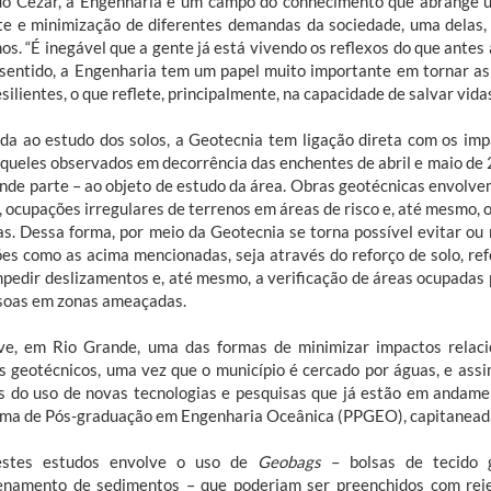
o Cezar, a Engenharia é um campo do conhecimento que abrange um
e e minimização de diferentes demandas da sociedade, uma delas,
os. “É inegável que a gente já está vivendo os reflexos do que ante
sentido, a Engenharia tem um papel muito importante em tornar as 
silientes, o que reflete, principalmente, na capacidade de salvar vidas
da ao estudo dos solos, a Geotecnia tem ligação direta com os imp
queles observados em decorrência das enchentes de abril e maio de 2
nde parte – ao objeto de estudo da área. Obras geotécnicas envolve
, ocupações irregulares de terrenos em áreas de risco e, até mesmo,
as. Dessa forma, por meio da Geotecnia se torna possível evitar ou
ões como as acima mencionadas, seja através do reforço de solo, ref
mpedir deslizamentos e, até mesmo, a verificação de áreas ocupadas 
soas em zonas ameaçadas.
ive, em Rio Grande, uma das formas de minimizar impactos relac
s geotécnicos, uma vez que o município é cercado por águas, e ass
s do uso de novas tecnologias e pesquisas que já estão em andam
ma de Pós-graduação em Engenharia Oceânica (PPGEO), capitaneada
stes estudos envolve o uso de
Geobags
– bolsas de tecido ge
namento de sedimentos – que poderiam ser preenchidos com reje