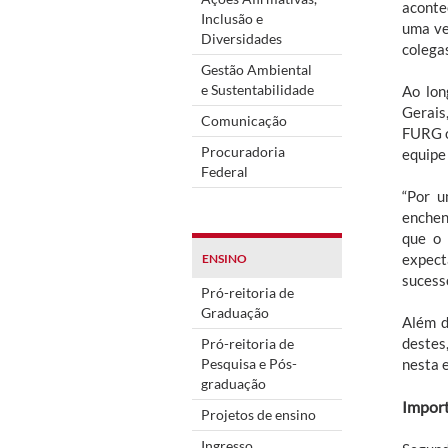
aconte
Inclusão e
uma ve
Diversidades
colega
Gestão Ambiental
e Sustentabilidade
Ao lon
Gerais
Comunicação
FURG o
Procuradoria
equipe
Federal
“Por u
enchen
que o 
expect
ENSINO
sucess
Pró-reitoria de
Graduação
Além d
destes
Pró-reitoria de
Pesquisa e Pós-
nesta 
graduação
Import
Projetos de ensino
Ingresso