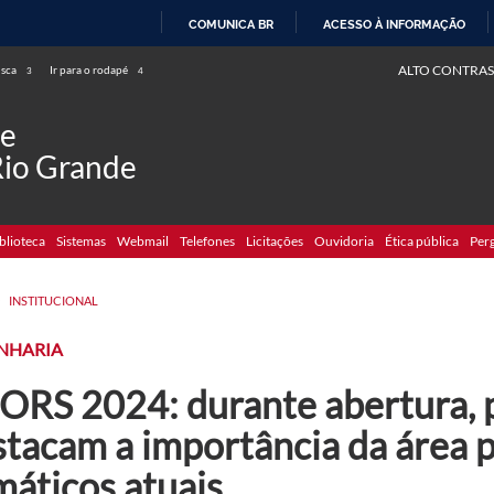
COMUNICA BR
ACESSO À INFORMAÇÃO
IR
ALTO CONTRAS
usca
Ir para o rodapé
3
4
PARA
O
de
CONTEÚDO
Rio Grande
blioteca
Sistemas
Webmail
Telefones
Licitações
Ouvidoria
Ética pública
Per
>
INSTITUCIONAL
NHARIA
ORS 2024: durante abertura, 
tacam a importância da área p
máticos atuais