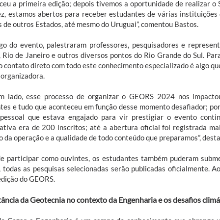
ceu a primeira edição; depois tivemos a oportunidade de realizar o 
z, estamos abertos para receber estudantes de várias instituições
s de outros Estados, até mesmo do Uruguai”, comentou Bastos.
go do evento, palestraram professores, pesquisadores e represen
, Rio de Janeiro e outros diversos pontos do Rio Grande do Sul. Par
 contato direto com todo este conhecimento especializado é algo que
 organizadora.
m lado, esse processo de organizar o GEORS 2024 nos impacto
tes e tudo que aconteceu em função desse momento desafiador; por
pessoal que estava engajado para vir prestigiar o evento cont
ativa era de 200 inscritos; até a abertura oficial foi registrada m
o da operação e a qualidade de todo conteúdo que preparamos”, desta
e participar como ouvintes, os estudantes também puderam submet
, todas as pesquisas selecionadas serão publicadas oficialmente. 
edição do GEORS.
ância da Geotecnia no contexto da Engenharia e os desafios climá