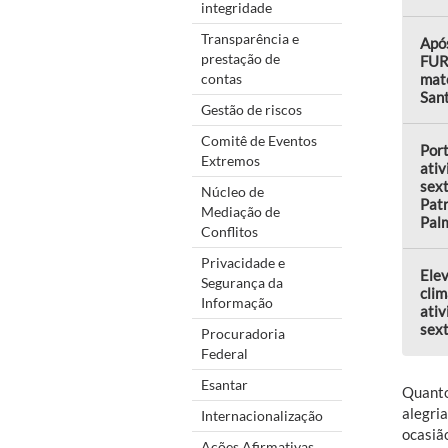
integridade
Transparência e
Após
prestação de
FUR
contas
mate
Sant
Gestão de riscos
Comitê de Eventos
Por
Extremos
ativ
sext
Núcleo de
Patr
Mediação de
Pal
Conflitos
Privacidade e
Elev
Segurança da
clim
Informação
ativ
sext
Procuradoria
Federal
Esantar
Quanto
alegri
Internacionalização
ocasiã
Ações Afirmativas,