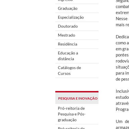
Segund
combat
Graduação
extrem
Especialização
Nesse 
mais re
Doutorado
Mestrado
Dedica
como a
Residência
em gra
Educação a
pontes
distância
rodovi
situaç
Catálogos de
para i
Cursos
de pes
Inclus
estudo
PESQUISA E INOVAÇÃO
atravé
Pró-reitoria de
Progra
Pesquisa e Pós-
graduação
Um de
armaze
Pró-reitoria de