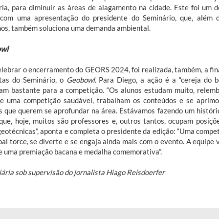
ria, para diminuir as áreas de alagamento na cidade. Este foi um
com uma apresentação do presidente do Seminário, que, além 
os, também soluciona uma demanda ambiental.
wl
elebrar o encerramento do GEORS 2024, foi realizada, também, a fina
tas do Seminário, o
Geobowl
. Para Diego, a ação é a “cereja do 
am bastante para a competição. “Os alunos estudam muito, relemb
e uma competição saudável, trabalham os conteúdos e se aprim
s que querem se aprofundar na área. Estávamos fazendo um histór
que, hoje, muitos são professores e, outros tantos, ocupam posiç
geotécnicas”, aponta e completa o presidente da edição: “Uma compet
oal torce, se diverte e se engaja ainda mais com o evento. A equipe 
e uma premiação bacana e medalha comemorativa”.
iária sob supervisão do jornalista Hiago Reisdoerfer