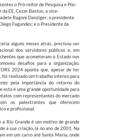
entes o Pró-reitor de Pesquisa e Pós-
r da EE, Cezar Bastos; a vice-
adete Ragoni Danziger; o presidente
Diego Fagundes; e o Presidente da
ceria alguns meses atrás, precisou ser
cional dos servidores públicos e, em
nchentes que acometeram o Estado nos
omoveu desafios para a organização.
GEORS 2024 aponta que, apesar de ter
 foi realizado um trabalho intenso para
nte pela importância do retorno do
ue esta é uma grande oportunidade para
ontatos com representantes do mercado
om os palestrantes que oferecem
co e profissional.
e a Rio Grande é um motivo de grande
e a sua criação, lá no ano de 2001. Na
oram em um carro até Santa Maria, onde