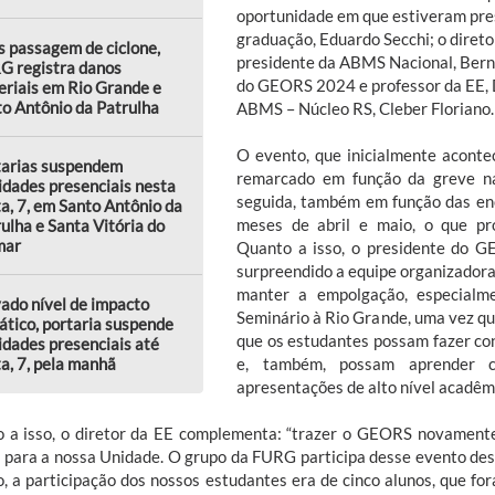
oportunidade em que estiveram pres
graduação, Eduardo Secchi; o direto
 passagem de ciclone,
presidente da ABMS Nacional, Bern
G registra danos
do GEORS 2024 e professor da EE, 
riais em Rio Grande e
o Antônio da Patrulha
ABMS – Núcleo RS, Cleber Floriano.
O evento, que inicialmente aconte
tarias suspendem
remarcado em função da greve na
idades presenciais nesta
seguida, também em função das e
a, 7, em Santo Antônio da
meses de abril e maio, o que pr
ulha e Santa Vitória do
mar
Quanto a isso, o presidente do 
surpreendido a equipe organizadora,
manter a empolgação, especialme
ado nível de impacto
Seminário à Rio Grande, uma vez q
ático, portaria suspende
que os estudantes possam fazer c
idades presenciais até
a, 7, pela manhã
e, também, possam aprender c
apresentações de alto nível acadêmi
 a isso, o diretor da EE complementa: “trazer o GEORS novament
a para a nossa Unidade. O grupo da FURG participa desse evento desd
o, a participação dos nossos estudantes era de cinco alunos, que f