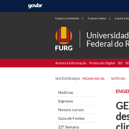
Ir para o conteúdo
Ir para o menu
Ir para a b
1
2
Universida
Federal do 
Acesso à informação
Protocolo Digital
SEI
Bi
>
VOCÊ ESTÁ AQUI:
PÁGINA INICIAL
NOTÍCIAS
ENGE
Notícias
Ingresso
GE
Nossos cursos
des
Guia de Fontes
cli
22ª Semana