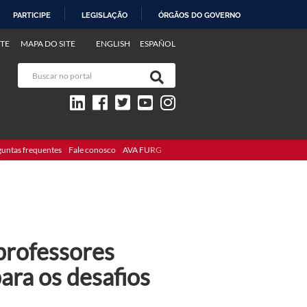
PARTICIPE
LEGISLAÇÃO
ÓRGÃOS DO GOVERNO
TE
MAPA DO SITE
ENGLISH
ESPAÑOL
guntas frequentes
Fale conosco
AVA FURG
professores
ara os desafios