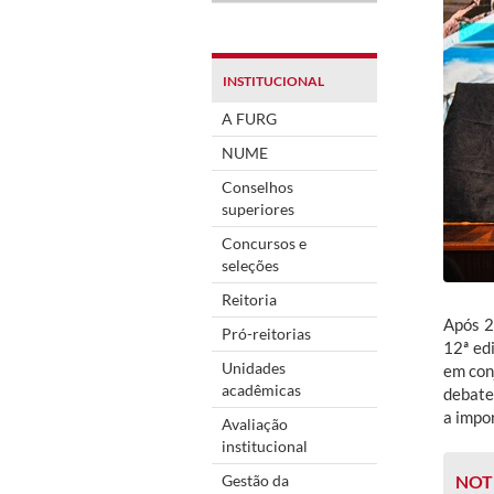
INSTITUCIONAL
A FURG
NUME
Conselhos
superiores
Concursos e
seleções
Reitoria
Após 2
Pró-reitorias
12ª ed
Unidades
em con
acadêmicas
debate
a impo
Avaliação
institucional
Gestão da
NOT