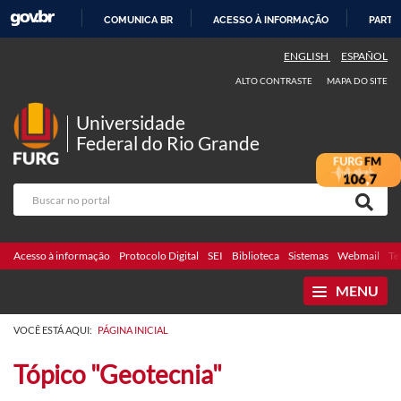
COMUNICA BR
ACESSO À INFORMAÇÃO
PARTI
IR
ENGLISH
ESPAÑOL
PARA
ALTO CONTRASTE
MAPA DO SITE
O
CONTEÚDO
Universidade
Federal do Rio Grande
Acesso à informação
Protocolo Digital
SEI
Biblioteca
Sistemas
Webmail
Te
MENU
VOCÊ ESTÁ AQUI:
PÁGINA INICIAL
Tópico "Geotecnia"