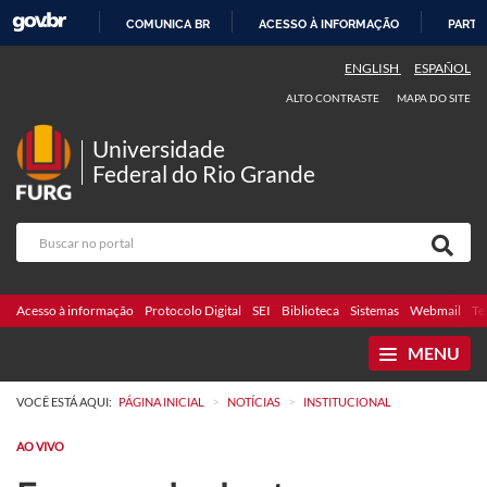
COMUNICA BR
ACESSO À INFORMAÇÃO
PARTI
IR
ENGLISH
ESPAÑOL
PARA
ALTO CONTRASTE
MAPA DO SITE
O
CONTEÚDO
Universidade
Federal do Rio Grande
Acesso à informação
Protocolo Digital
SEI
Biblioteca
Sistemas
Webmail
Te
MENU
>
>
VOCÊ ESTÁ AQUI:
PÁGINA INICIAL
NOTÍCIAS
INSTITUCIONAL
AO VIVO