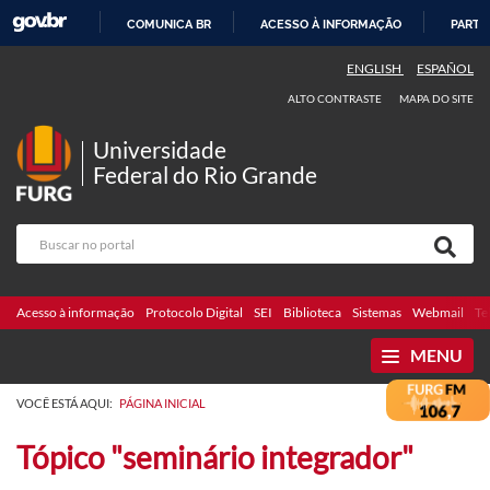
COMUNICA BR
ACESSO À INFORMAÇÃO
PARTI
IR
ENGLISH
ESPAÑOL
PARA
ALTO CONTRASTE
MAPA DO SITE
O
CONTEÚDO
Universidade
Federal do Rio Grande
Acesso à informação
Protocolo Digital
SEI
Biblioteca
Sistemas
Webmail
Te
MENU
VOCÊ ESTÁ AQUI:
PÁGINA INICIAL
Tópico "seminário integrador"