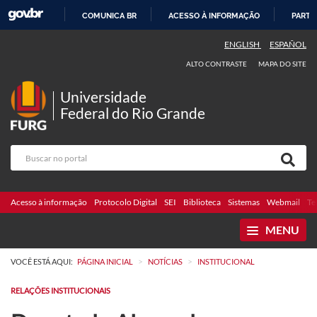
COMUNICA BR
ACESSO À INFORMAÇÃO
PARTI
IR
ENGLISH
ESPAÑOL
PARA
ALTO CONTRASTE
MAPA DO SITE
O
CONTEÚDO
Universidade
Federal do Rio Grande
Acesso à informação
Protocolo Digital
SEI
Biblioteca
Sistemas
Webmail
Te
MENU
>
>
VOCÊ ESTÁ AQUI:
PÁGINA INICIAL
NOTÍCIAS
INSTITUCIONAL
RELAÇÕES INSTITUCIONAIS