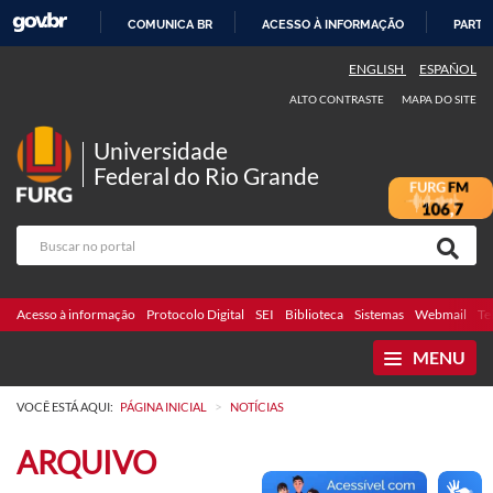
COMUNICA BR
ACESSO À INFORMAÇÃO
PARTI
IR
ENGLISH
ESPAÑOL
PARA
ALTO CONTRASTE
MAPA DO SITE
O
CONTEÚDO
Universidade
Federal do Rio Grande
Acesso à informação
Protocolo Digital
SEI
Biblioteca
Sistemas
Webmail
Te
MENU
>
VOCÊ ESTÁ AQUI:
PÁGINA INICIAL
NOTÍCIAS
ARQUIVO