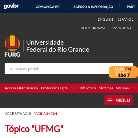
COMUNICA BR
ACESSO À INFORMAÇÃO
PARTI
IR
ENGLISH
ESPAÑOL
PARA
ALTO CONTRASTE
MAPA DO SITE
O
CONTEÚDO
Universidade
Federal do Rio Grande
Acesso à informação
Protocolo Digital
SEI
Biblioteca
Sistemas
Webmail
Te
MENU
VOCÊ ESTÁ AQUI:
PÁGINA INICIAL
Tópico "UFMG"