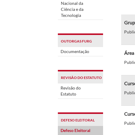
Nacional da
Ciência e da
Tecnologia
Grup
Publi
OUTORGAS FURG
Documentação
Área
Publi
REVISÃO DO ESTATUTO
Curso
Revisão do
Publi
Estatuto
Curso
DEFESO ELEITORAL
Publi
Defeso Eleitoral