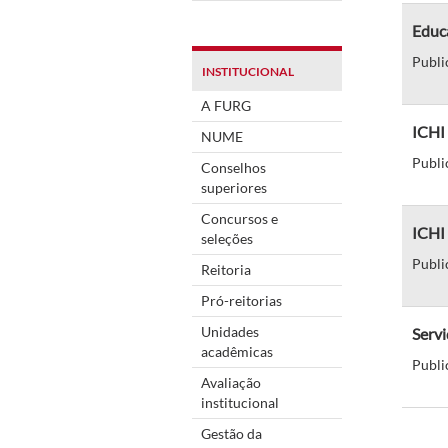
Educa
Publi
INSTITUCIONAL
A FURG
ICHI 
NUME
Publi
Conselhos
superiores
Concursos e
ICHI 
seleções
Publi
Reitoria
Pró-reitorias
Unidades
Servi
acadêmicas
Publi
Avaliação
institucional
Gestão da