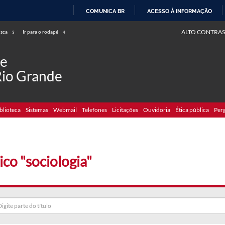
COMUNICA BR
ACESSO À INFORMAÇÃO
IR
ALTO CONTRAS
usca
Ir para o rodapé
3
4
PARA
O
de
CONTEÚDO
Rio Grande
blioteca
Sistemas
Webmail
Telefones
Licitações
Ouvidoria
Ética pública
Per
ico "sociologia"