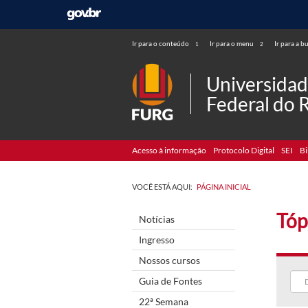
Ir para o conteúdo
Ir para o menu
Ir para a b
1
2
Universida
Federal do 
Acesso à informação
Protocolo Digital
SEI
Bi
VOCÊ ESTÁ AQUI:
PÁGINA INICIAL
Tóp
Notícias
Ingresso
Nossos cursos
Guia de Fontes
22ª Semana