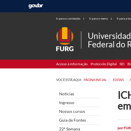
Ir para o conteúdo
Ir para o menu
Ir para a b
1
2
Universida
Federal do 
Acesso à informação
Protocolo Digital
SEI
Bi
>
>
VOCÊ ESTÁ AQUI:
PÁGINA INICIAL
EDITAIS
ICH
Notícias
em
Ingresso
Nossos cursos
Guia de Fontes
por
FUR
22ª Semana