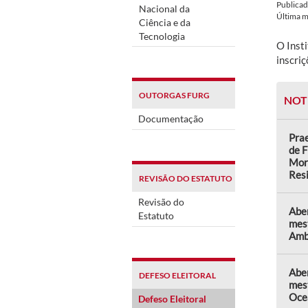
Publica
Nacional da
Última 
Ciência e da
Tecnologia
O Inst
inscriç
OUTORGAS FURG
NOT
Documentação
Prae
de F
Mor
Res
REVISÃO DO ESTATUTO
Revisão do
Abe
Estatuto
mes
Amb
Aber
DEFESO ELEITORAL
mes
Oce
Defeso Eleitoral