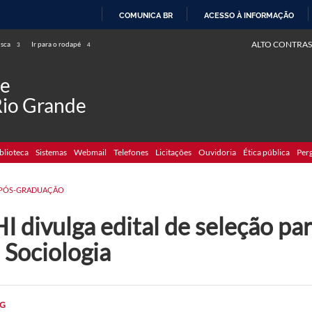
COMUNICA BR
ACESSO À INFORMAÇÃO
IR
ALTO CONTRAS
usca
Ir para o rodapé
3
4
PARA
O
de
CONTEÚDO
Rio Grande
blioteca
Sistemas
Webmail
Telefones
Licitações
Ouvidoria
Ética pública
Per
PÓS-GRADUAÇÃO
I divulga edital de seleção pa
 Sociologia
G