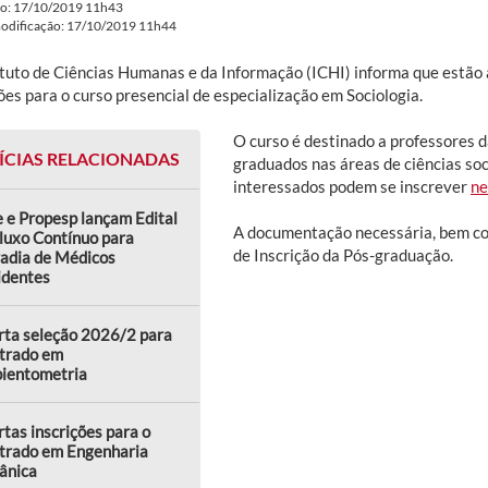
do: 17/10/2019 11h43
modificação: 17/10/2019 11h44
ituto de Ciências Humanas e da Informação (ICHI) informa que estão a
ões para o curso presencial de especialização em Sociologia.
O curso é destinado a professores d
ÍCIAS RELACIONADAS
graduados nas áreas de ciências soc
interessados podem se inscrever
ne
 e Propesp lançam Edital
A documentação necessária, bem com
luxo Contínuo para
de Inscrição da Pós-graduação.
adia de Médicos
identes
rta seleção 2026/2 para
trado em
ientometria
tas inscrições para o
trado em Engenharia
ânica