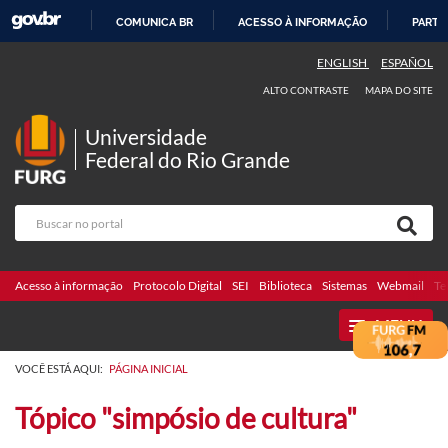
COMUNICA BR
ACESSO À INFORMAÇÃO
PARTI
IR
ENGLISH
ESPAÑOL
PARA
ALTO CONTRASTE
MAPA DO SITE
O
CONTEÚDO
Universidade
Federal do Rio Grande
Acesso à informação
Protocolo Digital
SEI
Biblioteca
Sistemas
Webmail
Te
MENU
VOCÊ ESTÁ AQUI:
PÁGINA INICIAL
Tópico "simpósio de cultura"