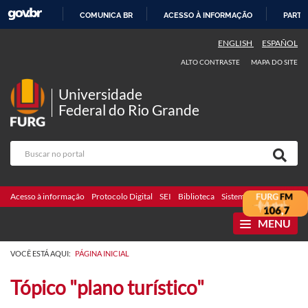
COMUNICA BR
ACESSO À INFORMAÇÃO
PARTI
IR
ENGLISH
ESPAÑOL
PARA
ALTO CONTRASTE
MAPA DO SITE
O
CONTEÚDO
Universidade
Federal do Rio Grande
Acesso à informação
Protocolo Digital
SEI
Biblioteca
Sistemas
Webmail
Te
MENU
VOCÊ ESTÁ AQUI:
PÁGINA INICIAL
Tópico "plano turístico"