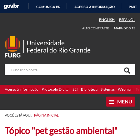
COMUNICA BR
ACESSO À INFORMAÇÃO
PARTI
IR
ENGLISH
ESPAÑOL
PARA
ALTO CONTRASTE
MAPA DO SITE
O
CONTEÚDO
Universidade
Federal do Rio Grande
Acesso à informação
Protocolo Digital
SEI
Biblioteca
Sistemas
Webmail
Te
MENU
VOCÊ ESTÁ AQUI:
PÁGINA INICIAL
Tópico "pet gestão ambiental"