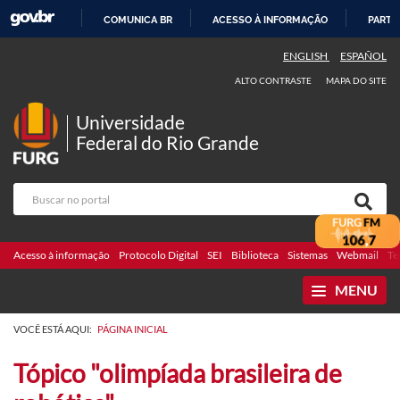
COMUNICA BR
ACESSO À INFORMAÇÃO
PARTI
IR
ENGLISH
ESPAÑOL
PARA
ALTO CONTRASTE
MAPA DO SITE
O
CONTEÚDO
Universidade
Federal do Rio Grande
Acesso à informação
Protocolo Digital
SEI
Biblioteca
Sistemas
Webmail
Te
MENU
VOCÊ ESTÁ AQUI:
PÁGINA INICIAL
Tópico "olimpíada brasileira de