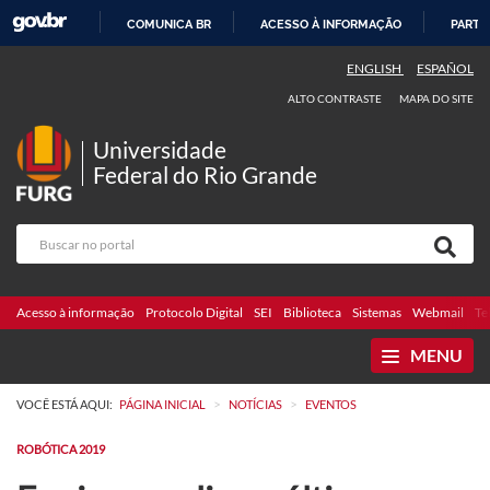
COMUNICA BR
ACESSO À INFORMAÇÃO
PARTI
IR
ENGLISH
ESPAÑOL
PARA
ALTO CONTRASTE
MAPA DO SITE
O
CONTEÚDO
Universidade
Federal do Rio Grande
Acesso à informação
Protocolo Digital
SEI
Biblioteca
Sistemas
Webmail
Te
MENU
>
>
VOCÊ ESTÁ AQUI:
PÁGINA INICIAL
NOTÍCIAS
EVENTOS
ROBÓTICA 2019