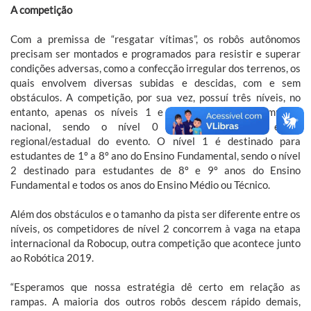
A competição
Com a premissa de “resgatar vítimas”, os robôs autônomos
precisam ser montados e programados para resistir e superar
condições adversas, como a confecção irregular dos terrenos, os
quais envolvem diversas subidas e descidas, com e sem
obstáculos. A competição, por sua vez, possuí três níveis, no
entanto, apenas os níveis 1 e 2 participam da olimpíada
nacional, sendo o nível 0 exclusivo para a etapa
regional/estadual do evento. O nível 1 é destinado para
estudantes de 1º a 8º ano do Ensino Fundamental, sendo o nível
2 destinado para estudantes de 8º e 9º anos do Ensino
Fundamental e todos os anos do Ensino Médio ou Técnico.
Além dos obstáculos e o tamanho da pista ser diferente entre os
níveis, os competidores de nível 2 concorrem à vaga na etapa
internacional da Robocup, outra competição que acontece junto
ao Robótica 2019.
“Esperamos que nossa estratégia dê certo em relação as
rampas. A maioria dos outros robôs descem rápido demais,