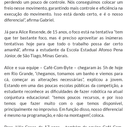
perdendo um pouco de controle. Nós conseguimos colocar um
freio nesse movimento, garantindo mais controle e eficiência na
execução do movimento. Isso está dando certo, e é o nosso
diferencial”, afirma Gabriel.
Já para Alice Resende, de 15 anos, o foco está na tentativa “tem
que ter bastante foco, mas é preciso aproveitar as inúmeras
tentativas hoje para que todo o trabalho possa dar certo
amanhã”, afirma a estudante da Escola Estadual Afonso Pena
Júnior, de São Tiago, Minas Gerais.
Alice e sua equipe – Café-Com-Byte – chegaram às 5h de hoje
em Rio Grande, “chegamos, tomamos um banho e viemos para
cá, começar as alterações necessárias”, explicou a jovem.
Estando em uma das poucas escolas públicas da competição, a
estudante reconhece as dificuldades de fazer robótica na atual
conjuntura educacional: “temos poucos recursos, e por isso
temos que fazer muito com o que temos disponível,
principalmente no improviso. Em função disso, nosso diferencial
é mesmo na programação, e não na montagem”, coloca.
Para Júlio Cesar, de 17 anos – também da equipe Café-Com-