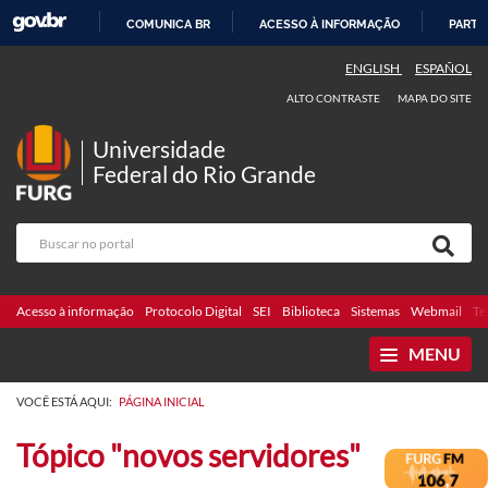
COMUNICA BR
ACESSO À INFORMAÇÃO
PARTI
IR
ENGLISH
ESPAÑOL
PARA
ALTO CONTRASTE
MAPA DO SITE
O
CONTEÚDO
Universidade
Federal do Rio Grande
Acesso à informação
Protocolo Digital
SEI
Biblioteca
Sistemas
Webmail
Te
MENU
VOCÊ ESTÁ AQUI:
PÁGINA INICIAL
Tópico "novos servidores"