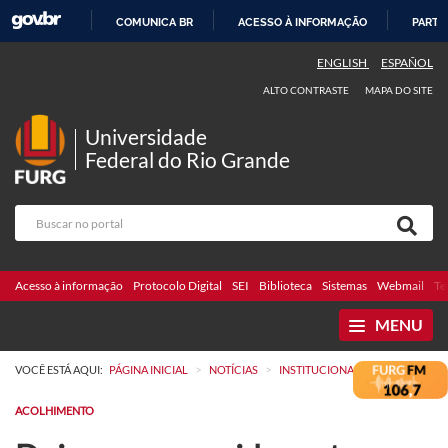
COMUNICA BR
ACESSO À INFORMAÇÃO
PARTI
IR
ENGLISH
ESPAÑOL
PARA
ALTO CONTRASTE
MAPA DO SITE
O
CONTEÚDO
Universidade
Federal do Rio Grande
Acesso à informação
Protocolo Digital
SEI
Biblioteca
Sistemas
Webmail
Te
MENU
>
>
VOCÊ ESTÁ AQUI:
PÁGINA INICIAL
NOTÍCIAS
INSTITUCIONAL
ACOLHIMENTO