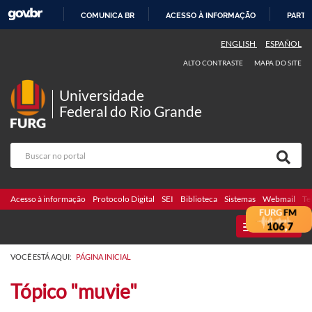
COMUNICA BR
ACESSO À INFORMAÇÃO
PARTI
IR
ENGLISH
ESPAÑOL
PARA
ALTO CONTRASTE
MAPA DO SITE
O
CONTEÚDO
Universidade
Federal do Rio Grande
Acesso à informação
Protocolo Digital
SEI
Biblioteca
Sistemas
Webmail
Te
MENU
VOCÊ ESTÁ AQUI:
PÁGINA INICIAL
Tópico "muvie"