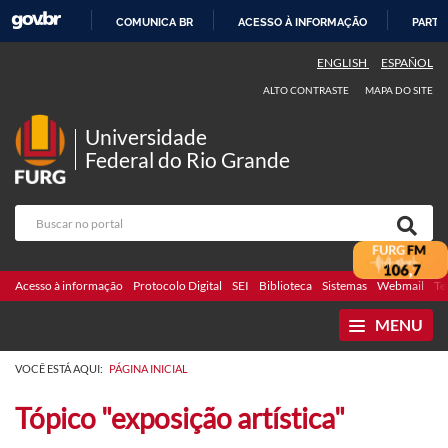
COMUNICA BR
ACESSO À INFORMAÇÃO
PARTI
IR
ENGLISH
ESPAÑOL
PARA
ALTO CONTRASTE
MAPA DO SITE
O
CONTEÚDO
Universidade
Federal do Rio Grande
Acesso à informação
Protocolo Digital
SEI
Biblioteca
Sistemas
Webmail
Te
MENU
VOCÊ ESTÁ AQUI:
PÁGINA INICIAL
Tópico "exposição artística"