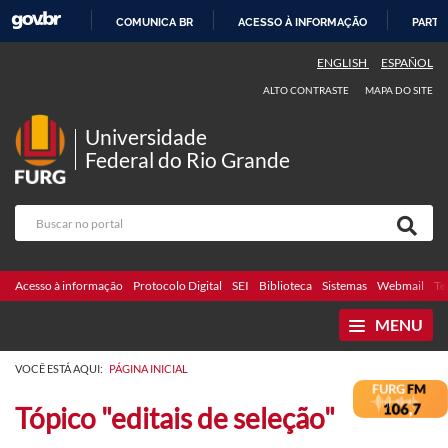
COMUNICA BR
ACESSO À INFORMAÇÃO
PARTI
IR
ENGLISH
ESPAÑOL
PARA
ALTO CONTRASTE
MAPA DO SITE
O
CONTEÚDO
Universidade
Federal do Rio Grande
Acesso à informação
Protocolo Digital
SEI
Biblioteca
Sistemas
Webmail
Te
MENU
VOCÊ ESTÁ AQUI:
PÁGINA INICIAL
Tópico "editais de seleção"