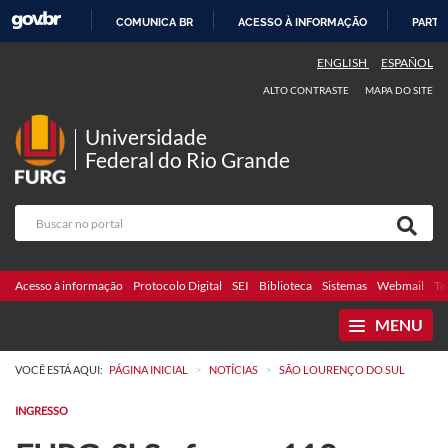
COMUNICA BR
ACESSO À INFORMAÇÃO
PARTI
IR
ENGLISH
ESPAÑOL
PARA
ALTO CONTRASTE
MAPA DO SITE
O
CONTEÚDO
Universidade
Federal do Rio Grande
Acesso à informação
Protocolo Digital
SEI
Biblioteca
Sistemas
Webmail
Te
MENU
>
>
VOCÊ ESTÁ AQUI:
PÁGINA INICIAL
NOTÍCIAS
SÃO LOURENÇO DO SUL
INGRESSO