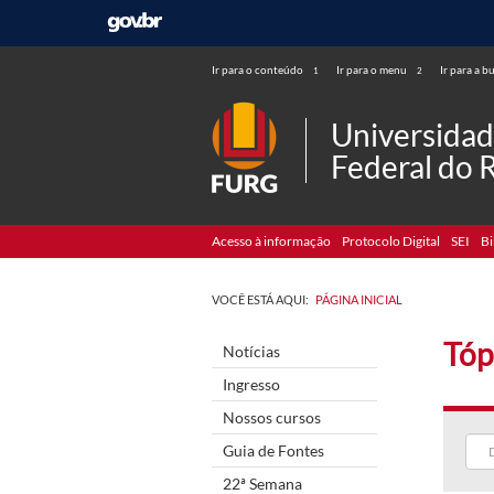
Ir para o conteúdo
Ir para o menu
Ir para a b
1
2
Universida
Federal do 
Acesso à informação
Protocolo Digital
SEI
Bi
VOCÊ ESTÁ AQUI:
PÁGINA INICIAL
Tóp
Notícias
Ingresso
Nossos cursos
Guia de Fontes
22ª Semana