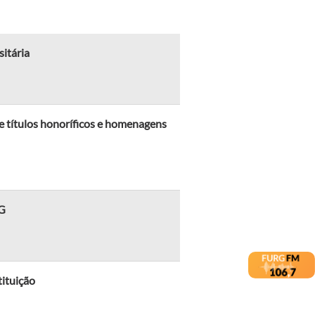
itária
e títulos honoríficos e homenagens
RG
tituição