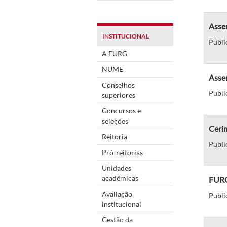
Assem
INSTITUCIONAL
Publi
A FURG
NUME
Asse
Conselhos
Publi
superiores
Concursos e
seleções
Cerim
Reitoria
Publi
Pró-reitorias
Unidades
acadêmicas
FURG
Avaliação
Publi
institucional
Gestão da