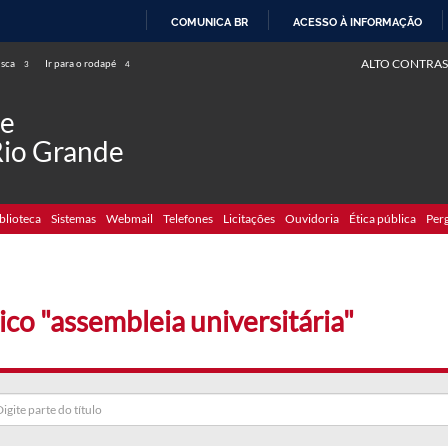
COMUNICA BR
ACESSO À INFORMAÇÃO
IR
ALTO CONTRAS
usca
Ir para o rodapé
3
4
PARA
O
de
CONTEÚDO
Rio Grande
blioteca
Sistemas
Webmail
Telefones
Licitações
Ouvidoria
Ética pública
Per
ico "assembleia universitária"