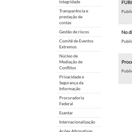
integridade
FURG 
Transparência e
Publi
prestação de
contas
Gestão de riscos
No di
Comitê de Eventos
Publi
Extremos
Núcleo de
Proce
Mediação de
Conflitos
Publi
Privacidade e
Segurança da
Informação
Procuradoria
Federal
Esantar
Internacionalização
Ações Afirmativas,