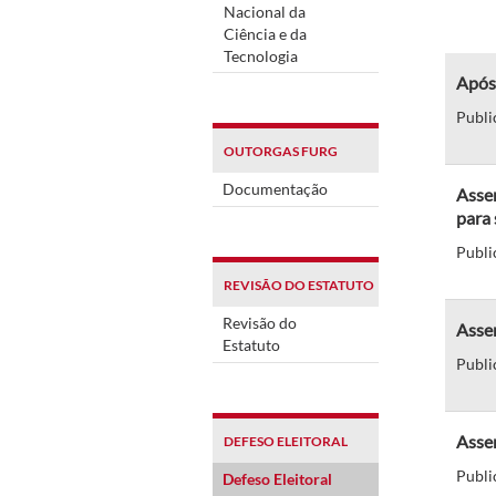
Nacional da
Ciência e da
Tecnologia
Após
Publi
OUTORGAS FURG
Documentação
Assem
para 
Publi
REVISÃO DO ESTATUTO
Revisão do
Assem
Estatuto
Publi
Assem
DEFESO ELEITORAL
Publi
Defeso Eleitoral