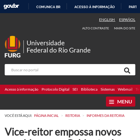
COMUNICA BR
ACESSO À INFORMAÇÃO
PARTI
IR
ENGLISH
ESPAÑOL
PARA
ALTO CONTRASTE
MAPA DO SITE
O
CONTEÚDO
Universidade
Federal do Rio Grande
Acesso à informação
Protocolo Digital
SEI
Biblioteca
Sistemas
Webmail
Te
MENU
>
>
VOCÊ ESTÁ AQUI:
PÁGINA INICIAL
REITORIA
INFORMES DA REITORIA
Vice-reitor empossa novos