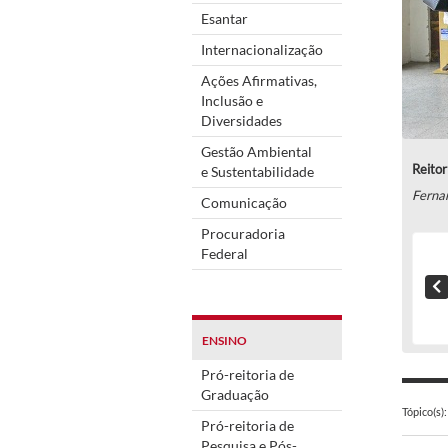
Esantar
Internacionalização
Ações Afirmativas,
Inclusão e
Diversidades
Gestão Ambiental
Reitor
e Sustentabilidade
Ferna
Comunicação
Procuradoria
Federal
ENSINO
Pró-reitoria de
Graduação
Tópico(s):
Pró-reitoria de
Pesquisa e Pós-