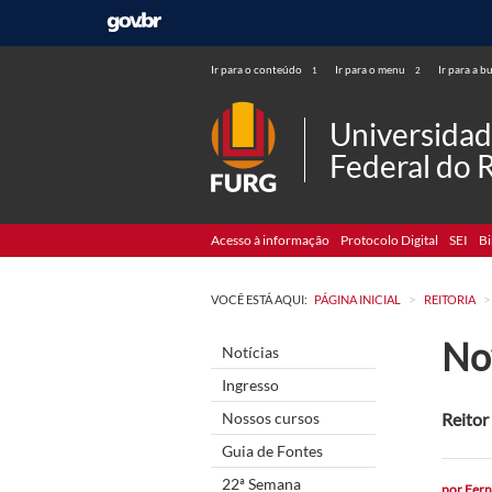
Ir para o conteúdo
Ir para o menu
Ir para a b
1
2
Universida
Federal do 
Acesso à informação
Protocolo Digital
SEI
Bi
>
>
VOCÊ ESTÁ AQUI:
PÁGINA INICIAL
REITORIA
No
Notícias
Ingresso
Nossos cursos
Reitor
Guia de Fontes
22ª Semana
por
Fern