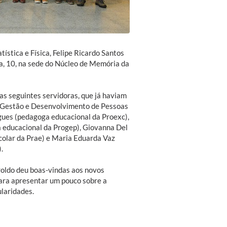
ística e Física, Felipe Ricardo Santos
, 10, na sede do Núcleo de Memória da
s seguintes servidoras, que já haviam
e Gestão e Desenvolvimento de Pessoas
gues (pedagoga educacional da Proexc),
a educacional da Progep), Giovanna Del
colar da Prae) e Maria Eduarda Vaz
.
roldo deu boas-vindas aos novos
para apresentar um pouco sobre a
ularidades.