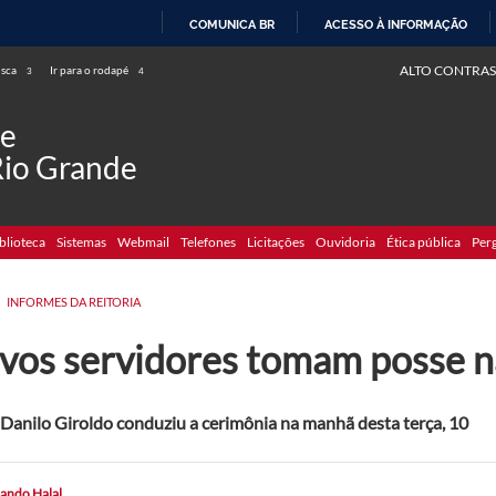
COMUNICA BR
ACESSO À INFORMAÇÃO
IR
ALTO CONTRAS
usca
Ir para o rodapé
3
4
PARA
O
de
CONTEÚDO
Rio Grande
blioteca
Sistemas
Webmail
Telefones
Licitações
Ouvidoria
Ética pública
Per
INFORMES DA REITORIA
vos servidores tomam posse 
 Danilo Giroldo conduziu a cerimônia na manhã desta terça, 10
ando Halal