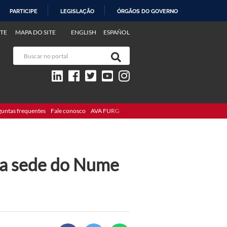
PARTICIPE
LEGISLAÇÃO
ÓRGÃOS DO GOVERNO
TE
MAPA DO SITE
ENGLISH
ESPAÑOL
guntas frequentes
Fale conosco
AVA FURG
na sede do Nume