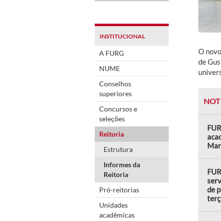
INSTITUCIONAL
O novo 
A FURG
de Gus
NUME
univer
Conselhos
superiores
NOT
Concursos e
seleções
FUR
Reitoria
aca
Mans
Estrutura
Informes da
FUR
Reitoria
serv
de p
Pró-reitorias
terç
Unidades
acadêmicas