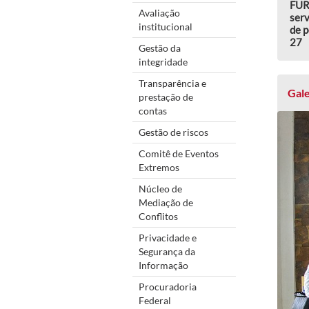
FUR
Avaliação
serv
institucional
de p
27
Gestão da
integridade
Transparência e
Gale
prestação de
contas
Gestão de riscos
Comitê de Eventos
Extremos
Núcleo de
Mediação de
Conflitos
Privacidade e
Segurança da
Informação
Procuradoria
Federal