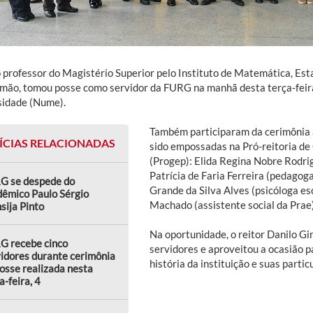
professor do Magistério Superior pelo Instituto de Matemática, Estat
mão, tomou posse como servidor da FURG na manhã desta terça-feira
sidade (Nume).
Também participaram da cerimônia a
ÍCIAS RELACIONADAS
sido empossadas na Pró-reitoria d
(Progep): Elida Regina Nobre Rodri
Patrícia de Faria Ferreira (pedagog
G se despede do
Grande da Silva Alves (psicóloga es
dêmico Paulo Sérgio
Machado (assistente social da Prae)
ija Pinto
Na oportunidade, o reitor Danilo Gi
G recebe cinco
servidores e aproveitou a ocasião 
idores durante cerimônia
história da instituição e suas partic
osse realizada nesta
a-feira, 4