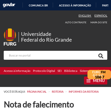
COMUNICA BR
ACESSO À INFORMAÇÃO
PARTI
IR
ENGLISH
ESPAÑOL
PARA
ALTO CONTRASTE
MAPA DO SITE
O
CONTEÚDO
Universidade
Federal do Rio Grande
Acesso à informação
Protocolo Digital
SEI
Biblioteca
Sistemas
Webmail
Te
MENU
>
>
VOCÊ ESTÁ AQUI:
PÁGINA INICIAL
REITORIA
INFORMES DA REITORIA
Nota de falecimento