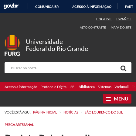
COMUNICA BR
ACESSO À INFORMAÇÃO
PARTI
IR
ENGLISH
ESPAÑOL
PARA
ALTO CONTRASTE
MAPA DO SITE
O
CONTEÚDO
Universidade
Federal do Rio Grande
Acesso à informação
Protocolo Digital
SEI
Biblioteca
Sistemas
Webmail
Te
MENU
>
>
VOCÊ ESTÁ AQUI:
PÁGINA INICIAL
NOTÍCIAS
SÃO LOURENÇO DO SUL
PESCA ARTESANAL