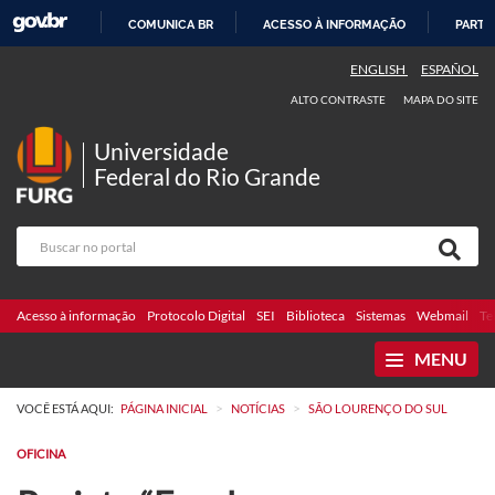
COMUNICA BR
ACESSO À INFORMAÇÃO
PARTI
IR
ENGLISH
ESPAÑOL
PARA
ALTO CONTRASTE
MAPA DO SITE
O
CONTEÚDO
Universidade
Federal do Rio Grande
Acesso à informação
Protocolo Digital
SEI
Biblioteca
Sistemas
Webmail
Te
MENU
>
>
VOCÊ ESTÁ AQUI:
PÁGINA INICIAL
NOTÍCIAS
SÃO LOURENÇO DO SUL
OFICINA