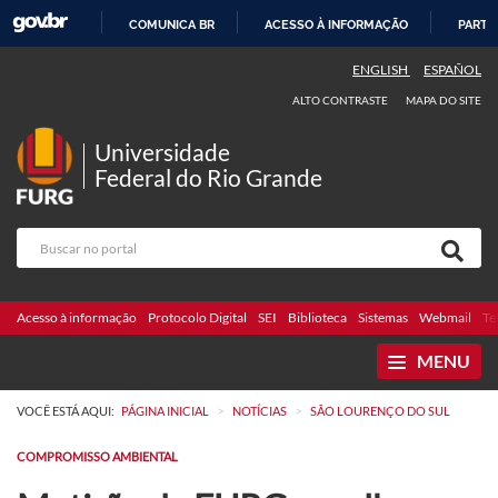
COMUNICA BR
ACESSO À INFORMAÇÃO
PARTI
IR
ENGLISH
ESPAÑOL
PARA
ALTO CONTRASTE
MAPA DO SITE
O
CONTEÚDO
Universidade
Federal do Rio Grande
Acesso à informação
Protocolo Digital
SEI
Biblioteca
Sistemas
Webmail
Te
MENU
>
>
VOCÊ ESTÁ AQUI:
PÁGINA INICIAL
NOTÍCIAS
SÃO LOURENÇO DO SUL
COMPROMISSO AMBIENTAL