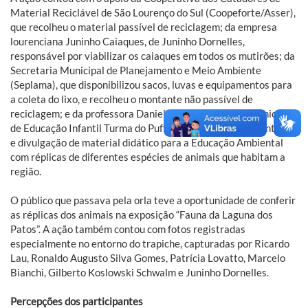
Material Reciclável de São Lourenço do Sul (Coopeforte/Asser),
que recolheu o material passível de reciclagem; da empresa
lourenciana Juninho Caiaques, de Juninho Dornelles,
responsável por viabilizar os caiaques em todos os mutirões; da
Secretaria Municipal de Planejamento e Meio Ambiente
(Seplama), que disponibilizou sacos, luvas e equipamentos para
a coleta do lixo, e recolheu o montante não passível de
reciclagem; e da professora Daniela Lessa, da Escola Municipal
de Educação Infantil Turma do Puff, que realizou a apresentação
e divulgação de material didático para a Educação Ambiental
com réplicas de diferentes espécies de animais que habitam a
região.
O público que passava pela orla teve a oportunidade de conferir
as réplicas dos animais na exposição “Fauna da Laguna dos
Patos”. A ação também contou com fotos registradas
especialmente no entorno do trapiche, capturadas por Ricardo
Lau, Ronaldo Augusto Silva Gomes, Patrícia Lovatto, Marcelo
Bianchi, Gilberto Koslowski Schwalm e Juninho Dornelles.
Percepções dos participantes