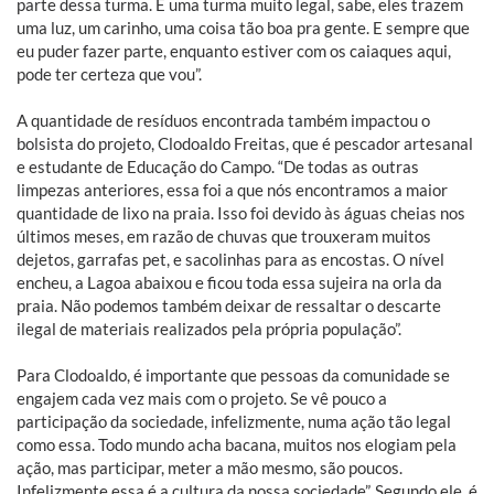
parte dessa turma. É uma turma muito legal, sabe, eles trazem
uma luz, um carinho, uma coisa tão boa pra gente. E sempre que
eu puder fazer parte, enquanto estiver com os caiaques aqui,
pode ter certeza que vou”.
A quantidade de resíduos encontrada também impactou o
bolsista do projeto, Clodoaldo Freitas, que é pescador artesanal
e estudante de Educação do Campo. “De todas as outras
limpezas anteriores, essa foi a que nós encontramos a maior
quantidade de lixo na praia. Isso foi devido às águas cheias nos
últimos meses, em razão de chuvas que trouxeram muitos
dejetos, garrafas pet, e sacolinhas para as encostas. O nível
encheu, a Lagoa abaixou e ficou toda essa sujeira na orla da
praia. Não podemos também deixar de ressaltar o descarte
ilegal de materiais realizados pela própria população”.
Para Clodoaldo, é importante que pessoas da comunidade se
engajem cada vez mais com o projeto. Se vê pouco a
participação da sociedade, infelizmente, numa ação tão legal
como essa. Todo mundo acha bacana, muitos nos elogiam pela
ação, mas participar, meter a mão mesmo, são poucos.
Infelizmente essa é a cultura da nossa sociedade”. Segundo ele, é